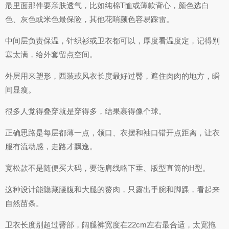
最里面那件要亲肤透气，比如纯棉T恤或薄款背心，颜色选白
色、灰色或米色最保险，其他花哨颜色容易踩雷。
中间层负责保温，针织衫或卫衣都可以，厚度看温度定，记得别
塞太满，给外套留点空间。
外层用来塑形，西装或风衣长度最好过臀，遮住肉肉的地方，瞬
间显瘦。
很多人觉得叠穿就是穿得多，结果裹得像个球。
正确思路是每层都薄一点，领口、衣摆和袖口错开点距离，让衣
服有流动感，走路才飘逸。
宽松款不是随便买大码，要选肩线略下垂、版型直筒的H型。
这种设计能隐藏腰腹和大腿的赘肉，只露出手腕和脚踝，看起来
自然苗条。
卫衣长度别超过臀部，阔腿裤宽度在22cm左右最合适，太宽拖