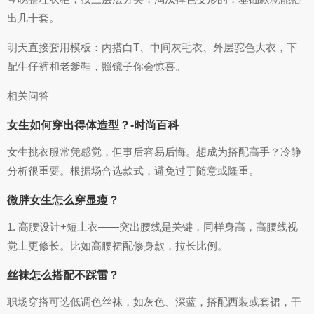
出几十套。
明天直接套用模板：内搭白T、中间灰毛衣、外层驼色大衣，下
配牛仔裤和老爹鞋，照镜子你会惊喜。
相关问答
女生如何穿出得体造型？-时尚百科
女生挑衣服常凭感觉，但事后容易后悔。想成为搭配高手？冷静
分析很重要。根据场合选款式，避免过于随意或隆重。
微胖女生怎么穿显瘦？
1. 高腰设计+短上衣——突出腰线是关键，同样身高，高腰线视
觉上更修长。比如高腰裙配修身款，拉长比例。
丝袜怎么搭配不踩雷？
职场穿搭可选低调色丝袜，如灰色、深蓝，搭配西装或套裙，干