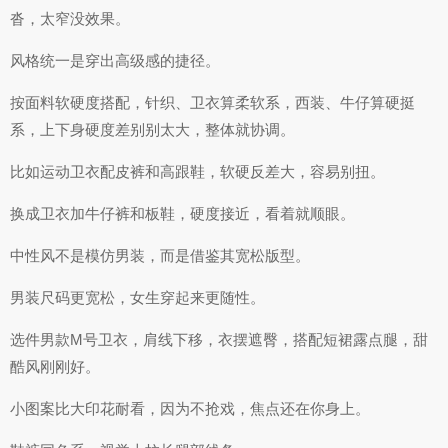
沓，太窄没效果。
风格统一是穿出高级感的捷径。
按面料软硬度搭配，针织、卫衣算柔软系，西装、牛仔算硬挺
系，上下身硬度差别别太大，整体就协调。
比如运动卫衣配皮裤和高跟鞋，软硬反差大，容易别扭。
换成卫衣加牛仔裤和板鞋，硬度接近，看着就顺眼。
中性风不是模仿男装，而是借鉴其宽松版型。
男装尺码更宽松，女生穿起来更随性。
选件男款M号卫衣，肩线下移，衣摆遮臀，搭配短裙露点腿，甜
酷风刚刚好。
小图案比大印花耐看，因为不抢戏，焦点还在你身上。