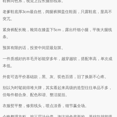
鞋裤同色系，视觉上拉长腿部线条。
老爹鞋底厚3cm最自然，阔腿裤脚盖住鞋面，只露鞋底，显高不
突兀。
紧身裤配长靴，靴筒在膝盖下5cm，露出纤细小腿，平衡大腿线
条。
预算有限的话，投资中间层最划算。
一件质感好的羊毛开衫能穿多年，越穿越软，搭配率高，单次成
本低。
外套可选平价基础款，黑、灰、驼色百搭，旧了换新不心疼。
别以为时髦就得堆大牌，其实看起来高级的造型往往单品不多，
但每件都合身、配色和谐、整洁挺括。
衣服熨平整，修剪线头，喷点淡香，细节赢全场。
今晚整理衣柜，按三层法分类，淘汰掉色变形的，基础款就能搭