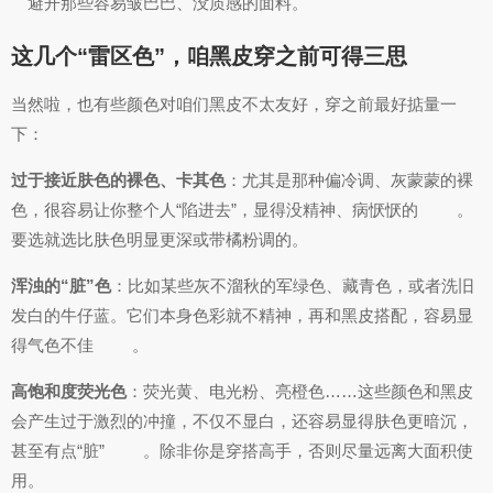
避开那些容易皱巴巴、没质感的面料。
这几个“雷区色”，咱黑皮穿之前可得三思
当然啦，也有些颜色对咱们黑皮不太友好，穿之前最好掂量一
下：
过于接近肤色的裸色、卡其色
：尤其是那种偏冷调、灰蒙蒙的裸
色，很容易让你整个人“陷进去”，显得没精神、病恹恹的
。
要选就选比肤色明显更深或带橘粉调的。
浑浊的“脏”色
：比如某些灰不溜秋的军绿色、藏青色，或者洗旧
发白的牛仔蓝。它们本身色彩就不精神，再和黑皮搭配，容易显
得气色不佳
。
高饱和度荧光色
：荧光黄、电光粉、亮橙色……这些颜色和黑皮
会产生过于激烈的冲撞，不仅不显白，还容易显得肤色更暗沉，
甚至有点“脏”
。除非你是穿搭高手，否则尽量远离大面积使
用。