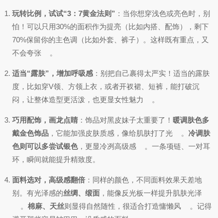
玩转比例，试试“3：7黄金法则”
：当你想穿浅色或亮色时，别
怕！可以只用30%的面积作为提亮（比如内搭、配饰），剩下
70%保留你的主色调（比如外套、裤子）。这样既有重点，又
不会夸张
。
适当“露肤”，增加呼吸感
：别把自己裹得太严实！适当的露肤
度，比如穿V领、方领上衣，或者开衩裙、短裤，能打破沉
闷，让整体造型更活泼，也更显女性魅力
。
巧用配饰，画龙点睛
：饰品对黑皮妹子太重要了！
暖调肤色多
戴金色饰品
，它能加强皮肤质感，像给肌肤打了光
。
冷调肤
色则可以多尝试银色
，更显冷冽高级感
。一条项链、一对耳
环，瞬间就能提升精致度。
面料选对，高级感翻倍
：同样的颜色，不同面料效果天差地
别。有光泽感的
丝绸、缎面
，能像反光板一样提升肌肤光泽
。
棉麻、天丝
则显得自然随性，很适合打造慵懒风
。记得