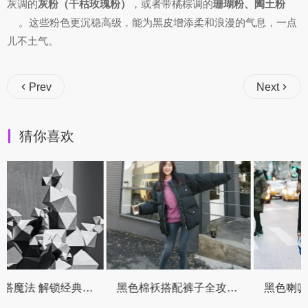
灰调的
灰粉（干枯玫瑰粉）
，或者带橘棕调的
珊瑚粉、陶土粉
。这些粉色更沉稳高级，能为黑皮增添柔和浪漫的气息，一点
儿不土气。
Prev
Next
猜你喜欢
配方
黑色棉袄搭配裤子全攻略 保暖时髦两不误
黑色喇叭裤搭配鞋款终极指南