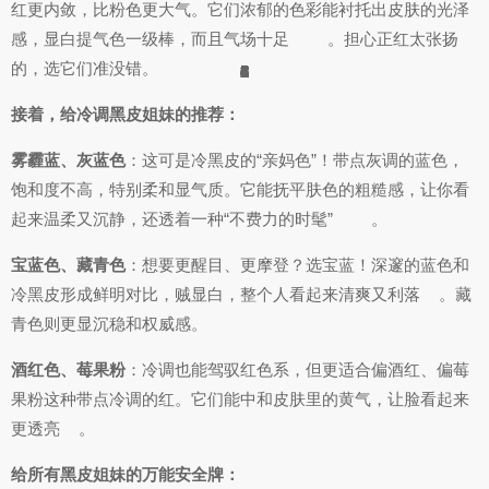
红更内敛，比粉色更大气。它们浓郁的色彩能衬托出皮肤的光泽
感，显白提气色一级棒，而且气场十足
。担心正红太张扬
的，选它们准没错。
6
5
5
6
3
6
3
4
3
4
3
6
3
2
3
2
3
4
6
1
1
4
6
8
5
2
4
1
3
3
4
8
2
3
4
接着，给冷调黑皮姐妹的推荐：
雾霾蓝、灰蓝色
：这可是冷黑皮的“亲妈色”！带点灰调的蓝色，
饱和度不高，特别柔和显气质。它能抚平肤色的粗糙感，让你看
起来温柔又沉静，还透着一种“不费力的时髦”
。
宝蓝色、藏青色
：想要更醒目、更摩登？选宝蓝！深邃的蓝色和
冷黑皮形成鲜明对比，贼显白，整个人看起来清爽又利落
。藏
青色则更显沉稳和权威感。
酒红色、莓果粉
：冷调也能驾驭红色系，但更适合偏酒红、偏莓
果粉这种带点冷调的红。它们能中和皮肤里的黄气，让脸看起来
更透亮
。
给所有黑皮姐妹的万能安全牌：