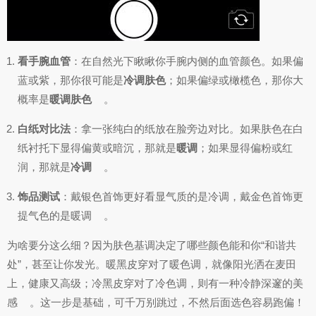
看手腕血管
：在自然光下瞅瞅你手腕内侧的血管颜色。如果偏
蓝或紫，那你很可能是
冷调肤色
；如果偏绿或橄榄色，那你大
概率是
暖调肤色
。
白纸对比法
：拿一张纯白的纸放在脸旁边对比。如果肤色在白
纸衬托下显得偏黄或暗沉，那就是
暖调
；如果显得偏粉或红
润，那就是
冷调
。
饰品测试
：戴银色首饰更好看显气质的是冷调，戴金色首饰更
提气色的是暖调
。
为啥要分这么细？因为肤色基调决定了哪些颜色能和你“和谐共
处”，甚至让你发光。暖黑皮穿对了暖色调，就像阳光洒在麦田
上，健康又高级；冷黑皮穿对了冷色调，则有一种冷静深邃的美
感
。这一步是基础，可千万别跳过，不然后面选色容易跑偏！