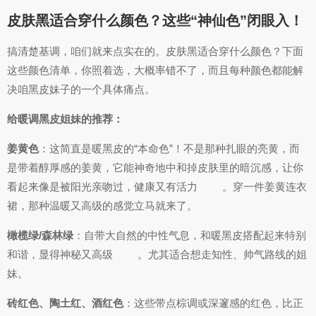
皮肤黑适合穿什么颜色？这些“神仙色”闭眼入！
搞清楚基调，咱们就来点实在的。皮肤黑适合穿什么颜色？下面
这些颜色清单，你照着选，大概率错不了，而且每种颜色都能解
决咱黑皮妹子的一个具体痛点。
给暖调黑皮姐妹的推荐：
姜黄色
：这简直是暖黑皮的“本命色”！不是那种扎眼的亮黄，而
是带着醇厚感的姜黄，它能神奇地中和掉皮肤里的暗沉感，让你
看起来像是被阳光亲吻过，健康又有活力
。穿一件姜黄连衣
裙，那种温暖又高级的感觉立马就来了。
橄榄绿/森林绿
：自带大自然的中性气息，和暖黑皮搭配起来特别
和谐，显得神秘又高级
。尤其适合想走知性、帅气路线的姐
妹。
砖红色、陶土红、酒红色
：这些带点棕调或深邃感的红色，比正