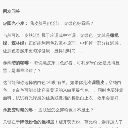
网友问答
@阳光小麦：
我皮肤黑但泛红，穿绿色好看吗？
当然可以！皮肤泛红属于冷调或中性调，穿绿色（尤其是
橄榄
绿、森林绿
）正好能利用色彩互补原理，中和掉一部分红润感，
让肤色看起来更匀净健康，显得很时尚
。
@纠结的咖啡：
都说黑皮穿白色好看，可我穿米白还是觉得显
黑，是哪里出错了？
这可能和你选择的白色“冷暖”有关。如果你是
冷调黑皮
，穿纯白
色、冷白色可能会比穿带黄调的米白更提气色
。同时也要注意
面料，试试有光泽感的丝质或挺括的棉质白上衣，效果会更好。
@想变时髦的琳：
皮肤黑怎么穿粉色才不显土？
关键在于
降低粉色的饱和度
！避开荧光粉、芭比粉，选择加入了