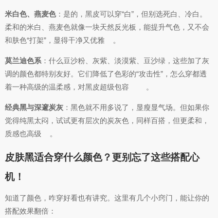
米白色、燕麦色
：是的，黑皮可以穿“白”，但别选死白、冷白。
柔和的米白、燕麦色就像一块天然反光板，能提升气色，又不会
和肤色“打架”，显得干净又优雅
。
莫兰迪色系
：什么豆沙粉、灰紫、淡漠紫、豆沙绿，这些加了灰
调的颜色都特别友好。它们降低了色彩的“攻击性”，怎么穿都透
着一种高级的温柔感，对黑皮超级包容
。
经典黑与深邃炭灰
：黑色就不用多说了，显瘦显气场。但如果你
觉得纯黑太闷，试试更有层次的炭灰色，同样百搭，但更柔和，
质感也高级
。
皮肤黑适合穿什么颜色？更别忘了这些搭配心
机！
知道了颜色，咋穿好看也有讲究。这里有几个小窍门，能让你的
搭配效果翻倍：