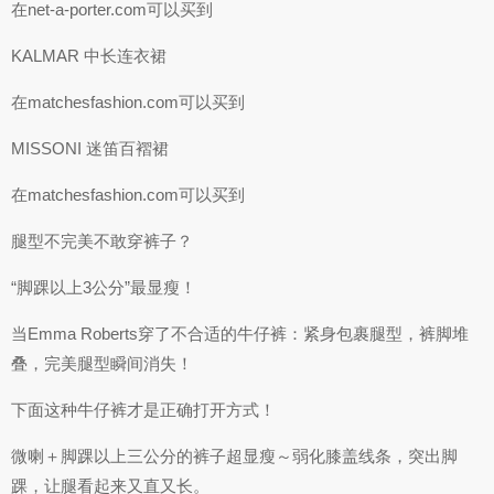
在net-a-porter.com可以买到
KALMAR 中长连衣裙
在matchesfashion.com可以买到
MISSONI 迷笛百褶裙
在matchesfashion.com可以买到
腿型不完美不敢穿裤子？
“脚踝以上3公分”最显瘦！
当Emma Roberts穿了不合适的牛仔裤：紧身包裹腿型，裤脚堆
叠，完美腿型瞬间消失！
下面这种牛仔裤才是正确打开方式！
微喇＋脚踝以上三公分的裤子超显瘦～弱化膝盖线条，突出脚
踝，让腿看起来又直又长。