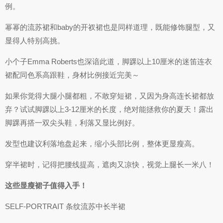
例。
幂幂的流苏裙和baby的开衩裙也是同样道理，既能修饰腿型，又
显得人特别高挑。
小个子Emma Roberts也深谙此道，脚踝以上10厘米的迷笛连衣
裙配同色系高跟鞋，身材比例接近完美～
如果你觉得大腿小腿都粗，不敢穿短裙，又因为身高连长裙都放
弃？试试脚踝以上3-12厘米的长度，绝对能拯救你的夏天！露出
脚踝再搭一双尖头鞋，利落又显比例好。
发型也建议利落地盘起来，缩小头部比例，整体更显瘦高。
穿半裙时，记得把腰线提高，遮肉又凉快，视觉上腿长一米八！
这些显瘦裙子值得入手！
SELF-PORTRAIT 条纹流苏中长半裙