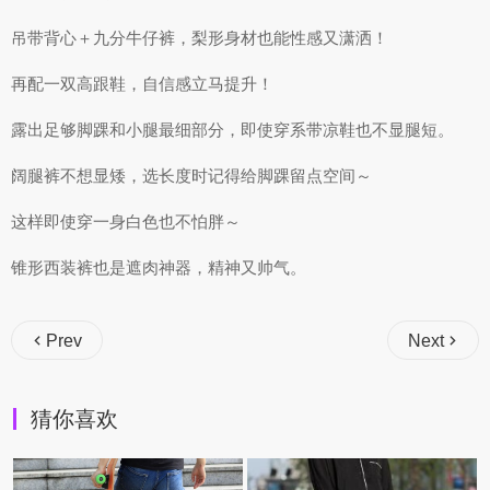
吊带背心＋九分牛仔裤，梨形身材也能性感又潇洒！
再配一双高跟鞋，自信感立马提升！
露出足够脚踝和小腿最细部分，即使穿系带凉鞋也不显腿短。
阔腿裤不想显矮，选长度时记得给脚踝留点空间～
这样即使穿一身白色也不怕胖～
锥形西装裤也是遮肉神器，精神又帅气。
Prev
Next
猜你喜欢