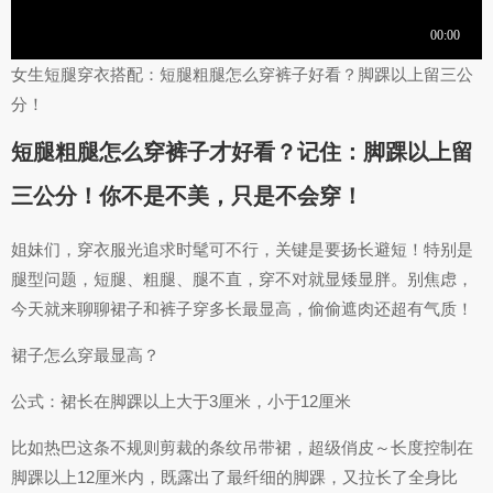
女生短腿穿衣搭配：短腿粗腿怎么穿裤子好看？脚踝以上留三公
分！
短腿粗腿怎么穿裤子才好看？记住：脚踝以上留
三公分！你不是不美，只是不会穿！
姐妹们，穿衣服光追求时髦可不行，关键是要扬长避短！特别是
腿型问题，短腿、粗腿、腿不直，穿不对就显矮显胖。别焦虑，
今天就来聊聊裙子和裤子穿多长最显高，偷偷遮肉还超有气质！
裙子怎么穿最显高？
公式：裙长在脚踝以上大于3厘米，小于12厘米
比如热巴这条不规则剪裁的条纹吊带裙，超级俏皮～长度控制在
脚踝以上12厘米内，既露出了最纤细的脚踝，又拉长了全身比