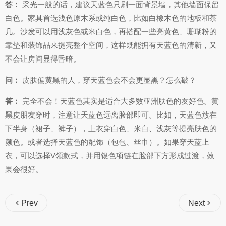
答：
采光一般的话，建议天蓝色只刷一面背景墙，其他墙面保留
白色。家具首选浅色原木系或纯白色，比如白橡木色的地板和茶
几。沙发可以用浅灰色或米白色，再搭配一些亮黄色、珊瑚粉的
靠垫和装饰品来提亮整个空间，这样既能拥有天蓝色的清新，又
不会让房间显得昏暗。
问：
皮肤偏黄黑的人，穿天蓝色会不会更显黑？怎么破？
答：
完全不会！天蓝色其实是适合大多数亚洲肤色的友好色。黄
黑皮朋友穿时，注意让天蓝色远离脸部即可。比如，天蓝色放在
下半身（裙子、裤子），上衣穿白色、米白、浅灰等提亮肤色的
颜色。或者选择天蓝色的配饰（包包、丝巾）。如果穿天蓝上
衣，可以选择V领款式，并用银色项链在脸部下方形成过渡，效
果会很好。
Prev
Next