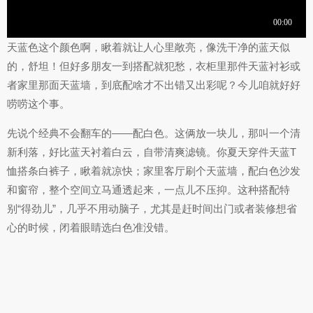
天蓝色这个颜色啊，瞅着就让人心里敞亮，像洗干净的蓝天似
的，舒坦！但好多朋友一到搭配就犯愁，衣柜里那件天蓝衬衫或
者家里那面天蓝墙，到底配啥才不出错又出彩呢？今儿咱就好好
唠唠这个事。
先说个经典不会翻车的——配白色。这俩放一块儿，那叫一个清
新利落，好比蓝天衬着白云，自带清爽滤镜。你夏天穿件天蓝T
恤搭条白裤子，瞅着就凉快；家里客厅刷个天蓝墙，配白色沙发
和窗帘，整个空间立马通透起来，一点儿不压抑。这种搭配特
别“得劲儿”，几乎不用动脑子，尤其是赶时间出门或者装修想省
心的时候，闭着眼睛选白色准没错。