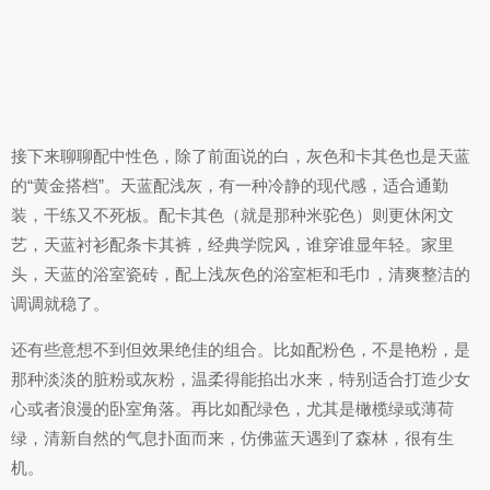
接下来聊聊配中性色，除了前面说的白，灰色和卡其色也是天蓝
的“黄金搭档”。天蓝配浅灰，有一种冷静的现代感，适合通勤
装，干练又不死板。配卡其色（就是那种米驼色）则更休闲文
艺，天蓝衬衫配条卡其裤，经典学院风，谁穿谁显年轻。家里
头，天蓝的浴室瓷砖，配上浅灰色的浴室柜和毛巾，清爽整洁的
调调就稳了。
还有些意想不到但效果绝佳的组合。比如配粉色，不是艳粉，是
那种淡淡的脏粉或灰粉，温柔得能掐出水来，特别适合打造少女
心或者浪漫的卧室角落。再比如配绿色，尤其是橄榄绿或薄荷
绿，清新自然的气息扑面而来，仿佛蓝天遇到了森林，很有生
机。