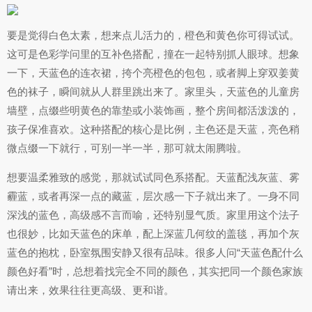
要是觉得白色太素，想来点儿活力的，橙色和黄色你可得试试。
这可是色彩学问里的互补色搭配，撞在一起特别抓人眼球。想象
一下，天蓝色的连衣裙，挎个亮橙色的包包，或者脚上穿双姜黄
色的袜子，瞬间就从人群里跳出来了。家里头，天蓝色的儿童房
墙壁，点缀些明黄色的靠垫或小装饰画，整个房间都活泼泼的，
孩子保准喜欢。这种搭配的核心是比例，主色还是天蓝，亮色稍
微点缀一下就行，可别一半一半，那可就太闹腾啦。
想要温柔雅致的感觉，那就试试同色系搭配。天蓝配浅灰蓝、雾
霾蓝，或者再深一点的藏蓝，层次感一下子就出来了。一身不同
深浅的蓝色，高级感不言而喻，还特别显气质。家里用这个法子
也很妙，比如天蓝色的床单，配上深蓝几何纹的盖毯，再加个灰
蓝色的抱枕，卧室氛围安静又很有品味。很多人问“天蓝色配什么
颜色好看”时，总想着找完全不同的颜色，其实把同一个颜色家族
请出来，效果往往更高级、更和谐。