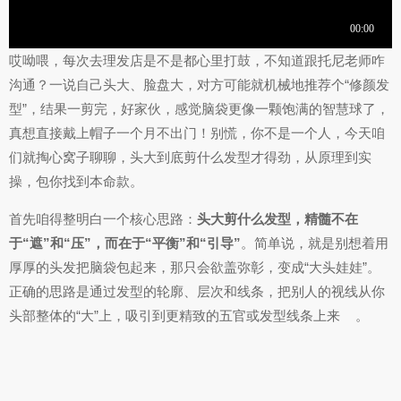
哎呦喂，每次去理发店是不是都心里打鼓，不知道跟托尼老师咋
沟通？一说自己头大、脸盘大，对方可能就机械地推荐个“修颜发
型”，结果一剪完，好家伙，感觉脑袋更像一颗饱满的智慧球了，
真想直接戴上帽子一个月不出门！别慌，你不是一个人，今天咱
们就掏心窝子聊聊，头大到底剪什么发型才得劲，从原理到实
操，包你找到本命款。
首先咱得整明白一个核心思路：
头大剪什么发型，精髓不在
于“遮”和“压”，而在于“平衡”和“引导”
。简单说，就是别想着用
厚厚的头发把脑袋包起来，那只会欲盖弥彰，变成“大头娃娃”。
正确的思路是通过发型的轮廓、层次和线条，把别人的视线从你
头部整体的“大”上，吸引到更精致的五官或发型线条上来
。