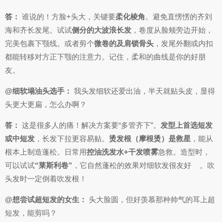
答：
谁说的！方脸+头大，关键要
柔化棱角
。避免直愣愣的齐刘
海和齐长发尾。试试
侧分的大波浪长发
，卷度从脸颊旁边开始，
完美包裹下颚线。或者剪个
微卷的及肩锁骨头
，发尾外翻或内扣
都能转移对方正下颚的注意力。记住，柔和的曲线是你的好朋
友。
@细软塌油头选手：
我头发细软还爱出油，半天就贴头皮，显得
头更大更扁，怎么办啊？
答：
这是很多人的痛！解决方案要“多管齐下”。
发型上首选短发
或中短发
，长发下拉更容易贴。
烫发根（摩根烫）是救星
，能从
根本上制造蓬松。日常用
控油洗发水+干发喷雾
急救。造型时，
可以试试
“莱斯利卷”
，它自然蓬松的效果对细软发很友好
。吹
头发时一定倒着吹发根！
@想尝试超短发的女生：
头大脸圆，但好羡慕那种帅气的耳上超
短发，能剪吗？