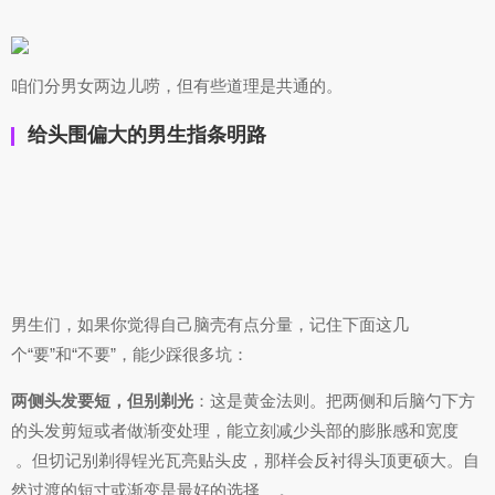
咱们分男女两边儿唠，但有些道理是共通的。
给头围偏大的男生指条明路
男生们，如果你觉得自己脑壳有点分量，记住下面这几
个“要”和“不要”，能少踩很多坑：
两侧头发要短，但别剃光
：这是黄金法则。把两侧和后脑勺下方
的头发剪短或者做渐变处理，能立刻减少头部的膨胀感和宽度
。但切记别剃得锃光瓦亮贴头皮，那样会反衬得头顶更硕大。自
然过渡的短寸或渐变是最好的选择
。