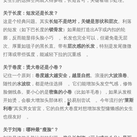
女生们的选择空间就大得多啦，长短皆可，关键看细节处理。
关于长度：短发还是长发？
这是个经典问题。其实
长短不是绝对，关键是形状和层次
。利落
的短发（如下巴长度的
锁骨发
）如果能打造出A字或内扣的轮
廓，反而能显得头脸小巧
。长发也完全可以，但避免毫无层
次、厚重如毯子的黑长直。带有
层次感的长发
，特别是发尾微微
打薄或带些弧度，能减轻下拉的沉重感
。
关于卷度：烫大卷还是小卷？
记住一个原则：
卷度越大越安全，越显自然
。浪漫的
大波浪卷
、
随性的
水波纹
，都是绝佳选择
。它们能增加头发空气感，修饰
脸侧线条。要小心的是
密集的小卷
（比如羊毛卷），如果从发根
开始烫，会极大增加头部体积，轻易别尝试
。今年流行的“
莱斯
8
1
1
4
1
1
5
9
3
6
9
4
6
9
7
7
8
3
4
4
9
利卷
”其实男女皆宜，它的自然大卷度对想增加发型慵懒感的女生
也很友好
。
关于刘海：哪种最“瘦脸”？