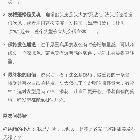
动
。
发根蓬松是灵魂
：扁塌贴头皮是头大的“死敌”。洗头后逆着发
根吹风，或者用用蓬松喷雾、发根烫（如摩根烫），让头
顶“站”起来，整个头型会立刻变得立体
。
保持发色通透
：过于厚重乌黑的发色有时会增加量感。可以考
虑染一个深棕色、茶色等有透明感的颜色，视觉上会显得更轻
盈。
最终极的自信
：说实话，看了这么多技巧，最重要的一条是：
接受并喜欢自己的特点。头大怎么了？说明咱脑容量大，有福
气！选对发型是为了锦上添花，让自己更开心。带着自信的笑
容，啥发型都能hold住几分。
网友问答墙
@纠结的小方：
我是方脸，头也大，是不是这辈子就跟甜美发型
无缘了？