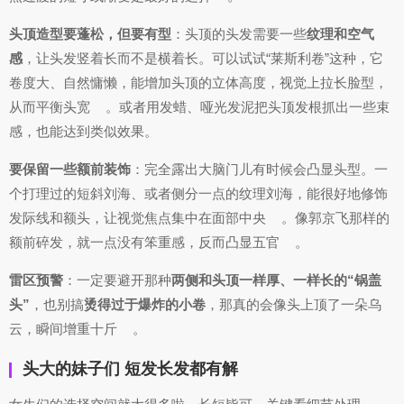
头顶造型要蓬松，但要有型
：头顶的头发需要一些
纹理和空气
感
，让头发竖着长而不是横着长。可以试试“莱斯利卷”这种，它
卷度大、自然慵懒，能增加头顶的立体高度，视觉上拉长脸型，
从而平衡头宽
。或者用发蜡、哑光发泥把头顶发根抓出一些束
感，也能达到类似效果。
要保留一些额前装饰
：完全露出大脑门儿有时候会凸显头型。一
个打理过的短斜刘海、或者侧分一点的纹理刘海，能很好地修饰
发际线和额头，让视觉焦点集中在面部中央
。像郭京飞那样的
额前碎发，就一点没有笨重感，反而凸显五官
。
雷区预警
：一定要避开那种
两侧和头顶一样厚、一样长的“锅盖
头”
，也别搞
烫得过于爆炸的小卷
，那真的会像头上顶了一朵乌
云，瞬间增重十斤
。
头大的妹子们 短发长发都有解