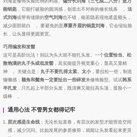
刘海是修饰头脸比例的利器。
偏分长刘海（三七或二八分）是万
能钥匙
，它能打破脸的圆润感，创造出不对称的修长线条
。
法
式刘海
或带有缝隙的
空气刘海
也不错，能若隐若现地遮盖额头，
减少面部留白
。要避免的是
厚重齐眉的锅盖刘海
，它会缩短脸
长，让头显得更圆更宽。
巧用编发和发髻
这可是高阶玩法！别以为头大就不能扎头发。一个
位置恰当、松
散饱满的丸子头或低发髻
，其实能提升视觉重心，显高又显精
神
。关键点是：
丸子不要扎得太紧、太小
，要拉松一些，制造
慵懒感；
额角和鬓角一定要扯出一些碎发
来修饰脸型。试试
韩系
半扎发
，只扎起上半部分头发，既清爽又能拉高头顶，显脸小一
级棒
。
通用心法 不管男女都得记牢
层次感是生命线
：无论长短直卷，有层次的发型才能营造空间
感，减少沉闷。比如发尾的参差修剪，就能让头发看起来更灵