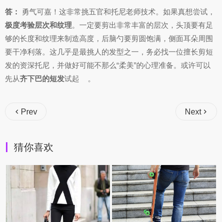
答：
勇气可嘉！这非常挑五官和托尼老师技术。如果真想尝试，
极度考验层次和纹理
。一定要剪出非常丰富的层次，头顶要有足
够的长度和纹理来制造高度，后脑勺要剪圆饱满，侧面耳朵周围
要干净利落。这几乎是最挑人的发型之一，务必找一位擅长剪短
发的资深托尼，并做好可能不那么“柔美”的心理准备。或许可以
先从
齐下巴的短发
试起
。
Prev
Next
猜你喜欢