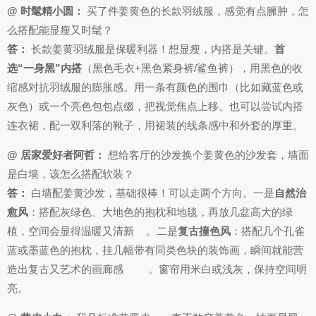
@ 时髦精小圆：
买了件姜黄色的长款羽绒服，感觉有点臃肿，怎
么搭配能显瘦又时髦？
答：
长款姜黄羽绒服是保暖利器！想显瘦，内搭是关键。
首
选“一身黑”内搭
（黑色毛衣+黑色紧身裤/鲨鱼裤），用黑色的收
缩感对抗羽绒服的膨胀感。用一条有颜色的围巾（比如藏蓝色或
灰色）或一个亮色包包点缀，把视觉焦点上移。也可以尝试内搭
连衣裙，配一双利落的靴子，用裙装的线条感中和外套的厚重。
@ 居家爱好者阿哲：
想给客厅的沙发换个姜黄色的沙发套，墙面
是白墙，该怎么搭配软装？
答：
白墙配姜黄沙发，基础很棒！可以走两个方向。一是
自然治
愈风
：搭配灰绿色、大地色的抱枕和地毯，再放几盆高大的绿
植，空间会显得温暖又清新
。二是
复古撞色风
：搭配几个孔雀
蓝或墨蓝色的抱枕，挂几幅带有同类色块的装饰画，瞬间就能营
造出复古又艺术的画廊感
。窗帘用米白或浅灰，保持空间明
亮。