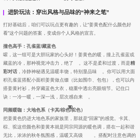
进阶玩法：穿出风格与品味的“神来之笔”
打好基础后，咱们可以玩点更有趣的，让“姜黄色配什么颜色好
看”这个问题的答案，变成你个人风格的宣言。
撞色高手：孔雀蓝/藏蓝色
嚯，这一组可是大胆玩家的心头好！姜黄色的暖，撞上孔雀蓝或
藏蓝的冷，那种视觉冲击力，绝了
。这不是柔和过渡，而是
精
彩对话
，冷静神秘遇见温暖丰饶，特别显品味
。你可以用大面
积孔雀蓝搭配小面积姜黄做点缀（比如围巾、包包），也可以内
搭姜黄衬衫，外穿藏蓝色大衣，稳重中透出亮眼细节。记住口
诀：一冷一暖，一深一浅，层次感自来
。
10
10
10
10
2
4
7
1
1
5
5
9
9
3
3
1
1
9
1
2
5
1
1
6
2
2
3
1
同频暖咖：大地色系（卡其/棕色/驼色）
把姜黄色扔进大地色系的家族里，那就是“回家”的感觉。卡其、
棕、驼这些颜色和姜黄本就是同宗同源的暖色调，搭在一起和谐
无比，浓浓的秋冬氛围感，温暖又高级
。搭配时注意色调的