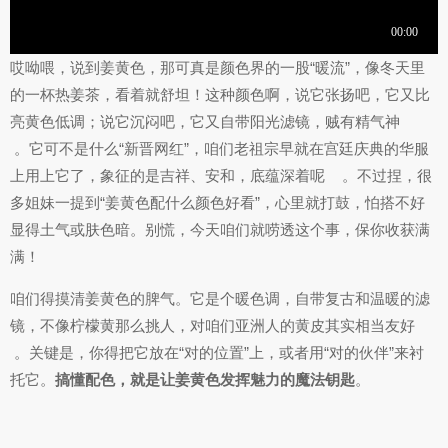
哎呦喂，说到姜黄色，那可真是颜色界的一股“暖流”，像冬天里
的一杯热姜茶，看着就舒坦！这种颜色啊，说它张扬吧，它又比
亮黄色低调；说它沉闷吧，它又自带阳光滤镜，贼有精气神
。它可不是什么“新晋网红”，咱们老祖宗早就在宫廷庆典的华服
上用上它了，象征的是吉祥、安和，底蕴深着呢
。不过捏，很
多姐妹一提到“姜黄色配什么颜色好看”，心里就打鼓，怕搭不好
显得土气或肤色暗。别慌，今天咱们就唠透这个事，保你收获满
满！
咱们得摸清姜黄色的脾气。它是个暖色调，自带复古和温暖的滤
镜，不像柠檬黄那么挑人，对咱们亚洲人的黄皮其实相当友好
。关键是，你得把它放在“对的位置”上，或者用“对的伙伴”来衬
托它。
搞懂配色，就是让姜黄色发挥魅力的魔法钥匙
。