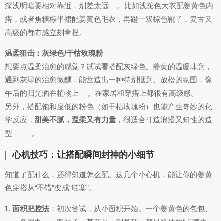
深浅明暗要相对靠近，别差太远
。比如浅驼色大衣配姜黄色内
搭，或者焦糖棕半裙配姜黄色毛衣，再蹬一双棕色靴子，复古又
高级的都市感立刻拿捏。
温柔狙击：灰绿色/干枯玫瑰粉
想要点温柔治愈的感觉？试试看搭配灰绿色。姜黄的温暖肆意，
遇到灰绿的治愈微醺，能营造出一种特别惬意、放松的氛围，像
午后的阳光洒在植物上
。在家居和穿搭上都很有高级感。
另外，搭配饱和度低的粉色（如干枯玫瑰粉）也能产生奇妙的化
学反应，
甜美不腻，温柔又有力量
，很适合打造浪漫又知性的造
型
。
心机技巧：让搭配瞬间封神的小细节
知道了配什么，还得知道怎么配。这几个小心机，能让你的姜黄
色穿搭从“不错”变成“哇塞”。
面积把控法
：初次尝试，从小面积开始。一个姜黄色的包包、