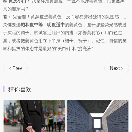
@ 黄皮小白：
我是标准黄黑皮，一直不敢穿姜黄色，怕更显黑，
真的能穿吗？
答：
完全能！黄黑皮选姜黄色，反而容易穿出独特的氛围感
。
关键要选
饱和度中等、明度适中
的姜黄色，避开那些荧光感或过
于灰暗的调子。试试靠近脸部的内搭（如姜黄衬衫）用白色过
渡，或者把姜黄色用在下半身（裙子、裤子）。记住，自信的笑
容和挺拔的体态才是最好的“美白针”和“提亮液”！
Prev
Next
猜你喜欢