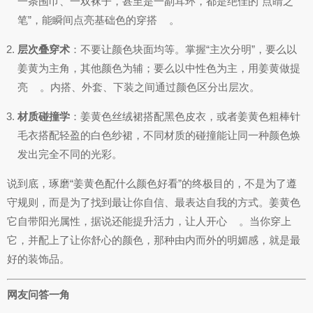
一条围巾、一双袜子，甚至是一副耳环，都是绝佳的“点睛之
笔”，能瞬间点亮基础色的穿搭
。
层次叠穿术
：不要让颜色块面均等。掌握“主次分明”，要么以
姜黄为主角，其他颜色为辅；要么以中性色为主，用姜黄做提
亮
。内搭、外套、下装之间通过颜色区分出层次。
材质碰撞学
：姜黄色丝绒裙搭配黑色皮衣，或者姜黄色粗棒针
毛衣搭配轻盈的白色纱裙，不同材质的碰撞能让同一种颜色焕
发出完全不同的光彩。
说到底，琢磨“姜黄色配什么颜色好看”的终极目的，不是为了遵
守规则，而是为了找到最让你自信、最表达自我的方式。姜黄色
它自带阳光属性，据说还能提升活力，让人开心
。当你穿上
它，并配上了让你舒心的颜色，那种由内而外的明媚感，就是最
好的装饰品。
网友问答一角