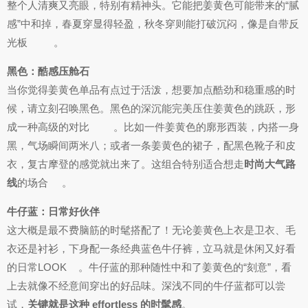
整个人清爽又亮眼，特别有精神头。它能把姜黄色可能带来的“腻
感”中和掉，春夏穿显得轻盈，秋冬穿则能打破沉闷，像是自带反
光板
。
黑色：酷感压舱石
当你觉得姜黄色单品有点过于活泼，想要加点酷劲和稳重感的时
候，请立刻召唤黑色。黑色的深沉能完美压住姜黄色的跳跃，形
成一种高级的对比
。比如一件姜黄色的廓形西装，内搭一身
黑，气场瞬间两米八；或者一条姜黄色的裙子，配黑色靴子和皮
衣，复古摩登的感觉就出来了。这组合特别适合想走
时尚大气路
线
的场合
。
牛仔蓝：日常好伙伴
这大概是最不费脑筋的时髦搭配了！无论姜黄色上衣是卫衣、毛
衣还是衬衫，下身配一条经典蓝色牛仔裤，立马就是休闲又好看
的日常LOOK
。牛仔蓝的那种随性中和了姜黄色的“刻意”，看
上去就像不经意间穿出的好品味。深浅不同的牛仔蓝都可以尝
试，
关键就是这种 effortless 的时髦感
。