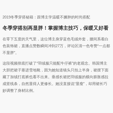
2019冬季穿搭秘籍：跟博主学温暖不臃肿的时尚搭配
冬季穿搭别再显胖！掌握博主技巧，保暖又好看
在零下五度的天气里，这位博主身穿蓝色毛绒外套，腰间系着白
色装饰裙，直播点赞数瞬间冲到27万，评论区清一色夸赞“一点都
不显胖”。
这段视频彻底打破了“羽绒服只能配牛仔裤”的老观念。韩国博主
大胆把裙子塞进雪地靴，因为她知道镜头只拍上半身，裙摆下面
藏了加绒打底裤也看不出来。垂感长裙把羽绒服的横向膨胀感拉
成竖线条，自然显得人更修长。她没直接说“显瘦”，却用裙长巧
妙调整了身材比例。