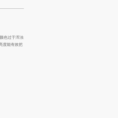
颜色过于浑浊
亮度能有效把