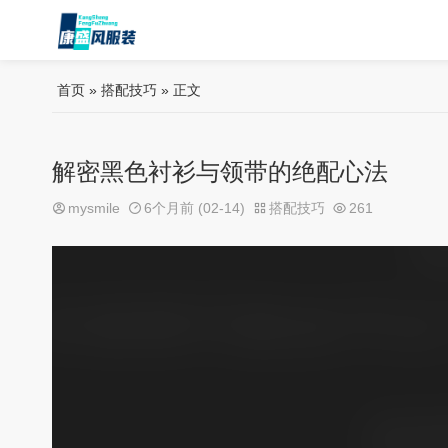
首页
»
搭配技巧
» 正文
解密黑色衬衫与领带的绝配心法
mysmile
6个月前 (02-14)
搭配技巧
261