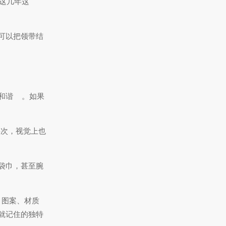
这几年这
可以把领带结
和谐
。如果
层次，视觉上也
袋巾，甚至腕
、图案、材质
就记住的独特