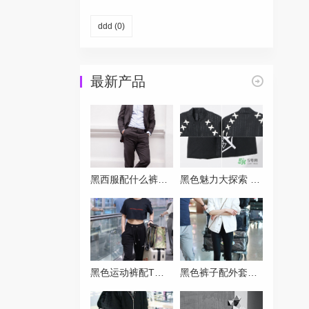
ddd
(0)
最新产品
黑西服配什么裤子才能摆脱严肃感？试试这三种混搭方案
黑色魅力大探索 带你认识名字带Black的各类品牌
黑色运动裤配T恤穿搭指南让你秒变潮流达人
黑色裤子配外套万能公式 穿对一件时髦一整季