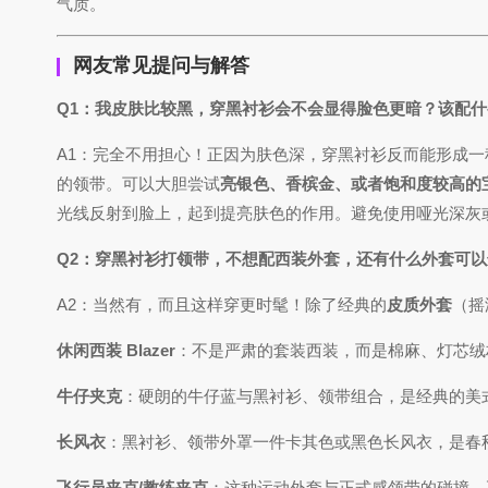
气质。
网友常见提问与解答
Q1：我皮肤比较黑，穿黑衬衫会不会显得脸色更暗？该配
A1：完全不用担心！正因为肤色深，穿黑衬衫反而能形成
的领带。可以大胆尝试
亮银色、香槟金、或者饱和度较高的
光线反射到脸上，起到提亮肤色的作用。避免使用哑光深灰
Q2：穿黑衬衫打领带，不想配西装外套，还有什么外套可以
A2：当然有，而且这样穿更时髦！除了经典的
皮质外套
（摇
休闲西装 Blazer
：不是严肃的套装西装，而是棉麻、灯芯绒
牛仔夹克
：硬朗的牛仔蓝与黑衬衫、领带组合，是经典的美
长风衣
：黑衬衫、领带外罩一件卡其色或黑色长风衣，是春秋
飞行员夹克/教练夹克
：这种运动外套与正式感领带的碰撞，