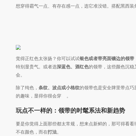
想穿得霸气一点、有存在感一点，选它准没错。搭配黑西装
觉得正红色太张扬？你可以试试
银色或者带亮面镶边的领带
特别显贵气。或者选
深蓝色、酒红色
的领带，这些颜色沉稳
会。
除了纯色，
条纹、波点或小格纹
的领带也是安全牌里带点巧
的趣味，显得你很会穿
。
玩点不一样的：领带的时髦系法和新趋势
要是你觉得上面那些都太常规，想来点新鲜的，那可得看看
不在颜色，而在
打法
。