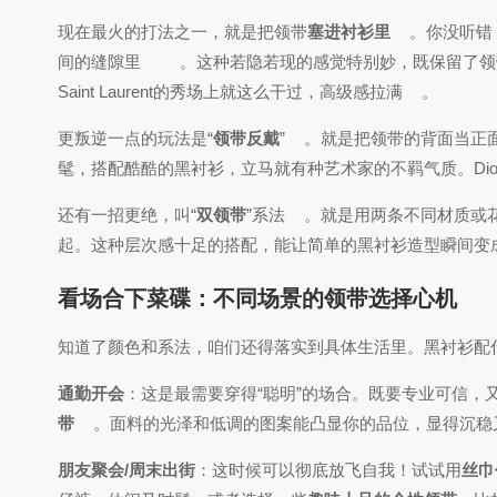
现在最火的打法之一，就是把领带
塞进衬衫里
。你没听错
间的缝隙里
。这种若隐若现的感觉特别妙，既保留了领
Saint Laurent的秀场上就这么干过，高级感拉满
。
更叛逆一点的玩法是“
领带反戴
”
。就是把领带的背面当正
髦，搭配酷酷的黑衬衫，立马就有种艺术家的不羁气质。Di
还有一招更绝，叫“
双领带
”系法
。就是用两条不同材质或
起。这种层次感十足的搭配，能让简单的黑衬衫造型瞬间变
看场合下菜碟：不同场景的领带选择心机
知道了颜色和系法，咱们还得落实到具体生活里。黑衬衫配
通勤开会
：这是最需要穿得“聪明”的场合。既要专业可信，
带
。面料的光泽和低调的图案能凸显你的品位，显得沉稳
朋友聚会/周末出街
：这时候可以彻底放飞自我！试试用
丝巾