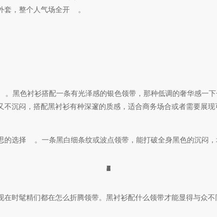
外套，整个人气场全开
。
。黑色衬衫搭配一条有光泽感的银色领带，那种低调的奢华感一下
又不沉闷，搭配黑衬衫有种深邃的质感，适合商务场合或者需要展现
思的选择
。一条黑白细条纹或波点领带，能打破全身黑色的沉闷，
1
1
3
5
5
2
2
4
2
2
2
4
2
2
7
6
2
8
8
7
7
1
5
1
5
6
现在时髦精们都在怎么折腾领带。黑衬衫配什么领带才能显得与众不