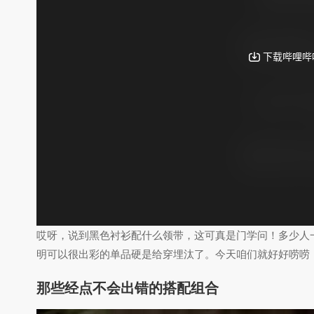
哎呀，说到黑色衬衫配什么领带，这可真是门学问！多少人
明可以很出彩的单品硬是给穿埋汰了。今天咱们就好好唠唠
那些经点不会出错的搭配组合