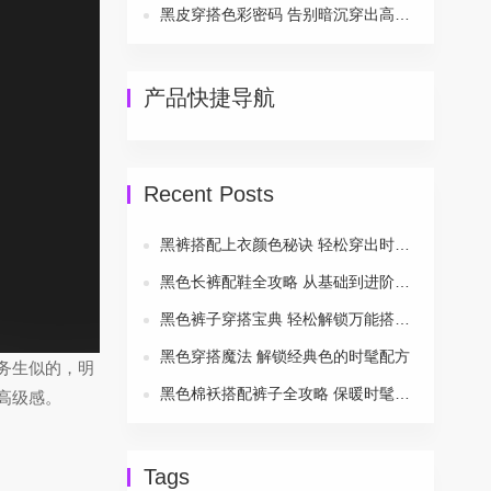
黑皮穿搭色彩密码 告别暗沉穿出高级感
产品快捷导航
Recent Posts
黑裤搭配上衣颜色秘诀 轻松穿出时尚风采
黑色长裤配鞋全攻略 从基础到进阶一次搞定
黑色裤子穿搭宝典 轻松解锁万能搭配公式
黑色穿搭魔法 解锁经典色的时髦配方
务生似的，明
黑色棉袄搭配裤子全攻略 保暖时髦两不误
高级感。
Tags