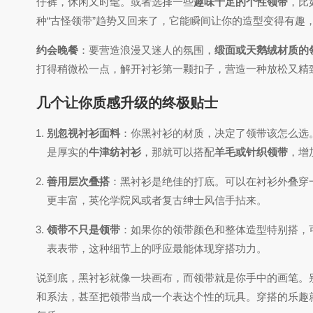
仔裤，休闲又时髦。或者选择一些
趣味十足的个性领带
，比
种“古怪领带”趋势又回来了，它能瞬间让你的造型变得有趣
约会晚餐
：要营造浪漫又迷人的氛围，
缎面或天鹅绒材质的
打得稍微松一点，解开衬衫第一颗扣子，营造一种放松又精
几个让你质感升级的终极贴士
别忽视衬衫面料
：你黑衬衫的材质，决定了领带该怎么选
是厚实的
牛津纺衬衫
，那就可以搭配
羊毛或针织领带
，增
善用层次叠搭
：黑衬衫是绝佳的打底。可以在衬衫外叠穿
更丰富，英伦学院风或者复古绅士风信手拈来。
领带不只是领带
：如果你的领带颜色和整体造型特别搭，
表表带，这种细节上的呼应最能体现穿搭功力。
说到底，黑衬衫就像一块画布，而领带就是你手中的画笔。别
和系法，甚至把领带当成一个表达个性的玩具。穿搭的乐趣