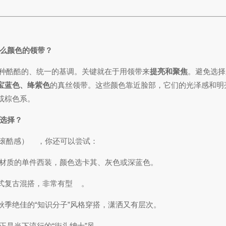
什么颜色的领带？
一种酷酷的、统一的基调。关键就在于用领带来
提亮和聚焦
。避免选择
宝蓝色、绛紫色
的真丝领带。这些颜色靠近脸部，它们的光泽感和明
或棕色系。
选择？
滚酷感）
，你还可以尝试：
材质的单件西装，颜色选卡其、灰色或深蓝色。
式复古混搭，非常有型
。
季绝佳的“知识分子”风格穿搭，潇洒又有层次。
正是当下流行的“街头绅士”风。