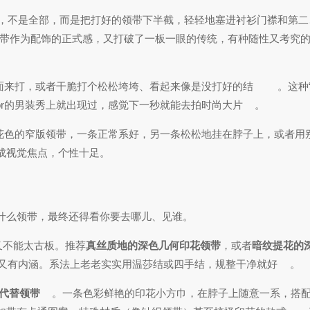
，不是全部，而是把打好的领带下半截，轻轻地塞进衬衫门襟和第二
带作为配饰的正式感，又打破了一板一眼的传统，有种随性又考究
面来打，或者干脆打个松松垮垮、看起来像是没打好的结
。这种
or的男装秀上就出现过，感觉下一秒就能去拍时尚大片
。
花色的窄版领带，一条正常系好，另一条松松地挂在脖子上，或者用
成视觉焦点，个性十足。
什么领带，最终还得看你要去哪儿、见谁。
又不能太古板。推荐
真丝质地的深色几何印花领带
，或者
暗纹提花的
又有内涵。系法上老老实实用温莎结或四手结，规整干净就好
。
代替领带
。一条色彩鲜艳的印花小方巾，在脖子上随意一系，搭