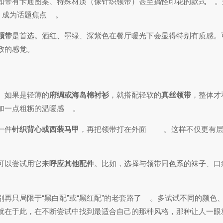
如带有卡通图案、特殊材质（像针织领带）甚至搞怪印花的款式
。
，成为话题焦点
。
领带
是首选。酒红、墨绿、深紫色在餐厅暖光下会显得特别有质感。
致的感觉。
。如果是轻薄的
府绸或海岛棉衬衫
，就搭配轻软的
真丝领带
，整体才
加一点粗粝的温暖感
。
一件
针织背心或西装马甲
，再把领带打在外面
。这样不仅更有
可以尝试用它来
呼应其他配件
。比如，选择与领带同色系的袜子、口
再只局限于“黑白配”或“黑红配”的老套路了
。多试试不同的颜色
就在于此，在不断尝试中找到最适合自己的那种风格，那种让人一眼