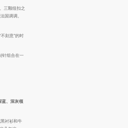
、三颗纽扣之
的法国调调。
“不刻意”的时
别针组合在一
深蓝、深灰领
配黑衬衫和牛