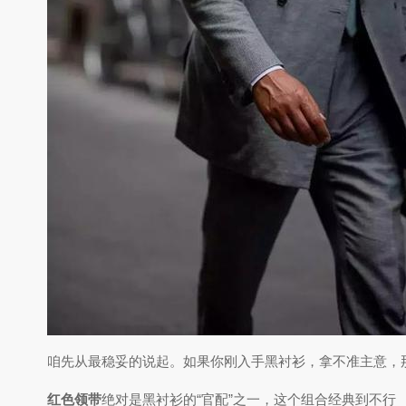
咱先从最稳妥的说起。如果你刚入手黑衬衫，拿不准主意，
红色领带
绝对是黑衬衫的“官配”之一，这个组合经典到不行