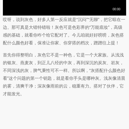
哎呀，说到灰色，好多人第一反应就是“沉闷”“无聊”，把它晾在一
边。那可真是大错特错啦！灰色可是色彩界的“万能底妆”，高级
感的基础，就看你咋个给它配对了。今儿咱就好好唠唠，灰色搭
配什么颜色好看，保准让你家、你穿搭的档次，蹭蹭往上提！
首先你得整明白，灰色它不是一种色，它是一个大家族。从浅浅
的银灰、燕麦灰，到正儿八经的中灰，再到深沉的炭灰、岩灰，
不同深浅的灰，脾气秉性可不一样。所以啊，“灰搭配什么颜色好
看”这个问题的第一个钥匙，就是看你手头是哪种灰。浅灰像清晨
的雾，清爽干净；深灰像雨前的云，稳重有力。搭对了伙伴，它
才能发光。