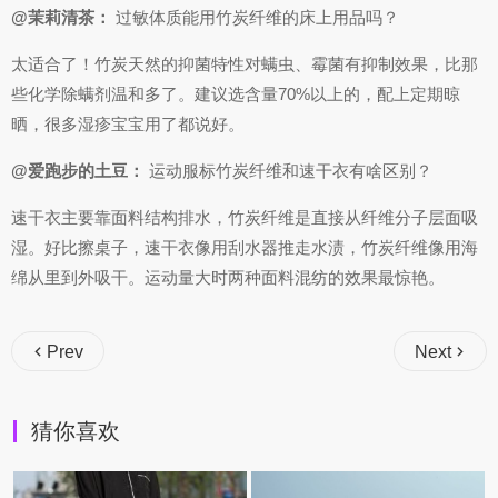
@茉莉清茶：
过敏体质能用竹炭纤维的床上用品吗？
太适合了！竹炭天然的抑菌特性对螨虫、霉菌有抑制效果，比那
些化学除螨剂温和多了。建议选含量70%以上的，配上定期晾
晒，很多湿疹宝宝用了都说好。
@爱跑步的土豆：
运动服标竹炭纤维和速干衣有啥区别？
速干衣主要靠面料结构排水，竹炭纤维是直接从纤维分子层面吸
湿。好比擦桌子，速干衣像用刮水器推走水渍，竹炭纤维像用海
绵从里到外吸干。运动量大时两种面料混纺的效果最惊艳。
Prev
Next
猜你喜欢