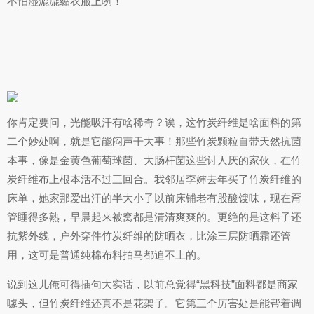
不怕湿漉漉黏衣服上咧！
你肯定要问，光能吸汗有啥稀奇？诶，这竹炭纤维是啥面料的第
二个妙处啊，就是它能闷声干大事！那些竹炭颗粒自带天然抗菌
本事，像是金黄色葡萄球菌、大肠杆菌这些讨人厌的家伙，在竹
炭纤维布上根本活不过三回合。我邻居李婶去年买了竹炭纤维的
床单，她家那爱出汗的半大小子以前床铺老有股酸馊味，现在甭
管睡得多熟，早晨起来被窝都是清清爽爽的。更绝的是这料子还
抗紫外线，户外穿件竹炭纤维的防晒衣，比涂三层防晒霜还管
用，这可是普通纯棉布料拍马都追不上的。
说到这儿俺可得插句大实话，以前总觉得“黑科技”面料都是商家
噱头，但竹炭纤维还真不是花架子。它第三个厉害处是能帮着调