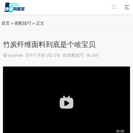
首页
»
搭配技巧
» 正文
竹炭纤维面料到底是个啥宝贝
mysmile
6个月前 (02-10)
搭配技巧
149