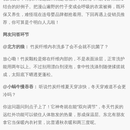
结合的好例子。把漫山遍野的竹子变成会呼吸的衣裳被褥，既环
保又养生，难怪现在连母婴品牌都抢着用。下回再遇上促销员推
荐，你可算是个明白人儿啦！
网友问答环节
@北方的狼：
竹炭纤维内衣洗多了会不会就不抗菌了？
放心嘞！竹炭颗粒是熔在纤维内部的，不是表面涂层，正常洗护
能用两年以上。不过别用漂白剂浸泡，拿中性洗涤剂随便揉搓就
成，太阳底下晒透更蓬松。
@小蜗牛慢吞吞：
听说竹炭纤维夏天穿凉快，冬天穿难道不会更
冷吗？
你这问题问到点子上了！它神奇就在能“双向调节”，冬天竹炭的
远红外功能可以锁住人体散发的热量，形成保温层。东北有朋友
拿它当保暖内衣衬里，比普通秋衣暖和两三度呢。