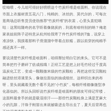
哎呦喂，今儿咱可得好好唠唠这个竹炭纤维是啥面料。你说现在
市面上衣服材质五花八门，纯棉的、冰丝的、莫代尔的，可每次
逛商场总听售货员使劲推荐“竹炭纤维”的衣裳，心里头直犯嘀
咕：这黑咕隆咚的名字听着像烧炭的，到底有啥特别的呐？俺老
家表姐前阵子还特意从杭州给我寄了件竹炭纤维的T恤，说穿上
准凉快，我摸着那料子滑溜溜中带着点软糯，跟以前穿的纯棉手
感还真不一样。
要说清楚竹炭纤维是啥面料，咱得掰扯明白它的来头。它可不是
简单把竹子磨碎了纺成线哦！正经工艺是把上好毛竹经过千度高
温炭化工艺，变成一颗颗微米级的竹炭颗粒，再把这些宝贝颗粒
融进纺丝溶液里头，像做拉面似的抽成细丝。这样织出来的布
呀，里头就藏着无数个看不见的“小竹炭”，每根纤维都像微型净
化器似的。所以头回听说竹炭纤维是啥面料的朋友可得记牢喽，
这面料最拿手的就是吸湿排汗——那些竹炭颗粒身上满是芝麻大
小的孔隙，汗珠子刚冒出来就被吸进去导出去了，夏天后背再也