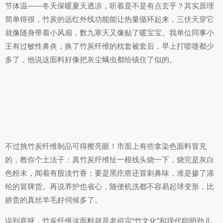
节体温——冬天保暖夏天透凉，听着是不是有点玄乎？其实原理
简单得很，竹炭的远红外线功能能让热量循环起来，三伏天穿它
就像随身带着小风扇，数九寒天又像贴了暖宝宝。我单位同事小
王有过敏性鼻炎，换了竹炭纤维的枕套被套后，早上打喷嚏都少
多了，他说这面料好像把灰尘螨虫都给镇住了似的。
不过挑竹炭纤维制品可得擦亮眼！市面上有些拿染色面料冒充
的，教你个土法子：真竹炭纤维扯一根线头烧一下，烧完是灰白
色粉末，闻着有股淡竹香；要是黑疙瘩还冒刺鼻味，准是掺了涤
纶的冒牌货。再说养护也省心，随便机洗都不容易起球变形，比
娇贵的真丝羊毛好伺候多了。
说到底呀，竹炭纤维这面料就是老祖宗“竹文化”和现代聪明劲儿