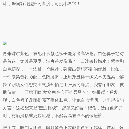
计，瞬间就能提升时尚度，可别小看它！
再来讲讲紫色上衣配什么颜色裤子能穿出高级感。白色裤子绝对
是首选，尤其是夏季，清爽得就像喝了一口冰镇柠檬水！紫色和
白色搭配，一个浓郁一个纯净，碰撞出意想不到的优雅。比如，
一件淡紫色衬衫配白色阔腿裤，上班穿显得干练又不失温柔，解
决了职场女性想突出气质却怕过于张扬的痛点。我有个朋友，皮
肤偏黄，一开始还嘀咕“穿白色会不会显黑？”，结果试了后发
现，白色裤子反而提亮了整体肤色，让她自信满满。这里得插句
方言：这搭配真是“巴适得板”，舒服又好看！记住，选白色裤子
时，材质挺括些更显质感，不然容易皱巴巴的像睡裤。
接下来，咱们大胆点，聊聊紫色上衣配亮色裤子咋样。哎呦，这