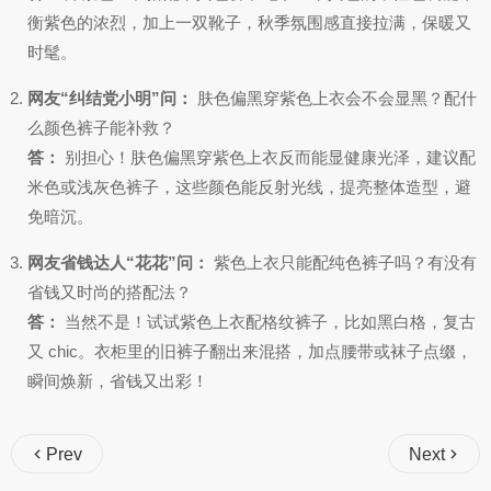
衡紫色的浓烈，加上一双靴子，秋季氛围感直接拉满，保暖又
时髦。
网友“纠结党小明”问：
肤色偏黑穿紫色上衣会不会显黑？配什
么颜色裤子能补救？
答：
别担心！肤色偏黑穿紫色上衣反而能显健康光泽，建议配
米色或浅灰色裤子，这些颜色能反射光线，提亮整体造型，避
免暗沉。
网友省钱达人“花花”问：
紫色上衣只能配纯色裤子吗？有没有
省钱又时尚的搭配法？
答：
当然不是！试试紫色上衣配格纹裤子，比如黑白格，复古
又 chic。衣柜里的旧裤子翻出来混搭，加点腰带或袜子点缀，
瞬间焕新，省钱又出彩！
Prev
Next