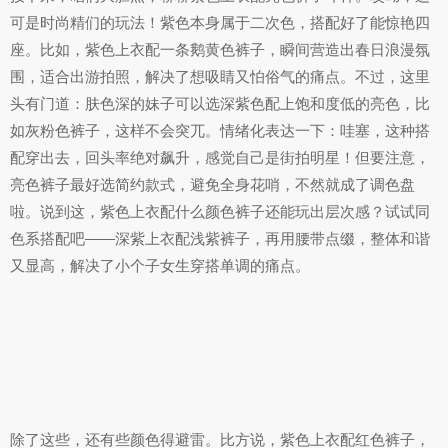
可是时尚精们的玩法！紫色本身属于二次色，搭配好了能惊艳四
座。比如，紫色上衣配一条鹅黄色裤子，瞬间营造出春日浪漫氛
围，适合出游拍照，解决了想吸睛又怕俗气的痛点。不过，这里
头有门道：肤色深的妹子可以选深紫色配上饱和度低的亮色，比
如灰粉色裤子，这样不会突兀。情绪化表达一下：哇塞，这种搭
配穿出去，回头率绝对飙升，感觉自己是街拍明星！但要注意，
亮色裤子最好选简约款式，避免全身花哨，不然就成了调色盘
啦。说到这，紫色上衣配什么颜色裤子还能玩出层次感？试试同
色系搭配吧——深紫上衣配浅紫裤子，再用腰带点缀，整体和谐
又显高，解决了小个子女生穿搭单调的痛点。
除了这些，还有些颜色得避雷。比方说，紫色上衣配红色裤子，