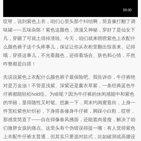
哎呀，说到紫色上衣，咱们心里头那个纠结啊，简直像打翻了调
味罐——五味杂陈！紫色这颜色，浪漫又神秘，穿好了是仙女下
凡，穿砸了可就土得掉渣啦。今天，咱们就来唠唠紫色上衣配什
么颜色裤子这个头疼事儿，保证让你从衣柜里翻出惊喜来。记得
哦，穿搭这事儿，不光看颜色，还得看场合、肤色和心情，不然
咋整都是白搭！
先说说紫色上衣配什么颜色裤子最保险吧。我告诉你，牛仔裤绝
对是万金油！不管是浅紫、深紫还是薰衣草紫，一条经典蓝色牛
仔裤都能轻松hold住。为啥呢？因为牛仔裤的休闲感能中和紫色
的华丽，显得随性又时髦。想象一下，周末约闺蜜逛街，上身一
件宽松紫色针织衫，下身搭条修身牛仔裤，脚踩小白鞋，哎呀，
那感觉简直了——自在得像春风拂面，还能遮肉显瘦，解决了咱
们微胖女孩的痛点。这里头有个伪错误得提一嘴：有人觉得紫色
上衣配牛仔裤太普通，但其实只要选对款式，比如破洞或高腰设