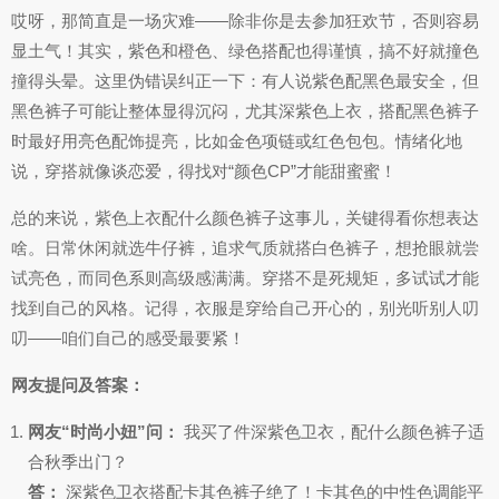
哎呀，那简直是一场灾难——除非你是去参加狂欢节，否则容易
显土气！其实，紫色和橙色、绿色搭配也得谨慎，搞不好就撞色
撞得头晕。这里伪错误纠正一下：有人说紫色配黑色最安全，但
黑色裤子可能让整体显得沉闷，尤其深紫色上衣，搭配黑色裤子
时最好用亮色配饰提亮，比如金色项链或红色包包。情绪化地
说，穿搭就像谈恋爱，得找对“颜色CP”才能甜蜜蜜！
总的来说，紫色上衣配什么颜色裤子这事儿，关键得看你想表达
啥。日常休闲就选牛仔裤，追求气质就搭白色裤子，想抢眼就尝
试亮色，而同色系则高级感满满。穿搭不是死规矩，多试试才能
找到自己的风格。记得，衣服是穿给自己开心的，别光听别人叨
叨——咱们自己的感受最要紧！
网友提问及答案：
网友“时尚小妞”问：
我买了件深紫色卫衣，配什么颜色裤子适
合秋季出门？
答：
深紫色卫衣搭配卡其色裤子绝了！卡其色的中性色调能平