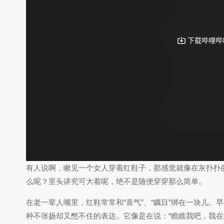
有人说啊，瞅见一个女人穿着红鞋子，那感觉就像在灰扑扑
么呢？里头讲究可大着呢，绝不是随便穿穿那么简单。
在老一辈人嘴里，红鞋常常和“喜气”、“瞩目”绑在一块儿
种不张扬却又憋不住的表达。它像是在说：“瞧瞧我吧，我在