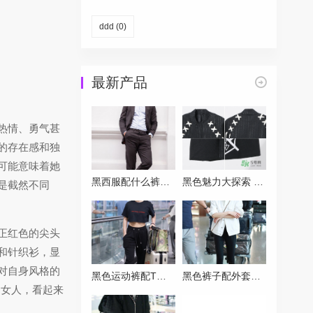
ddd
(0)
最新产品
热情、勇气甚
的存在感和独
可能意味着她
黑西服配什么裤子才能摆脱严肃感？试试这三种混搭方案
黑色魅力大探索 带你认识名字带Black的各类品牌
是截然不同
正红色的尖头
和针织衫，显
对自身风格的
黑色运动裤配T恤穿搭指南让你秒变潮流达人
黑色裤子配外套万能公式 穿对一件时髦一整季
的女人，看起来