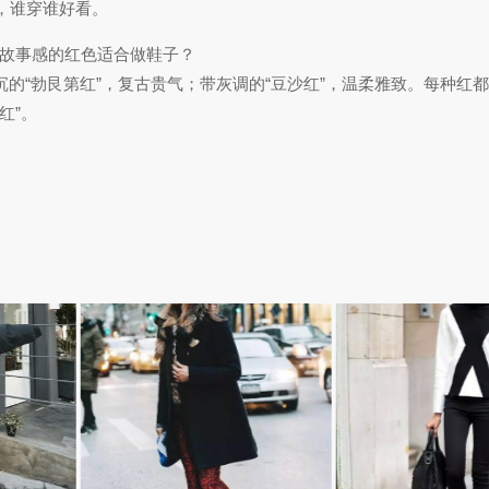
，谁穿谁好看。
故事感的红色适合做鞋子？
沉的“勃艮第红”，复古贵气；带灰调的“豆沙红”，温柔雅致。每种红
红”。