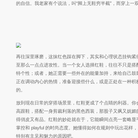
的自信。我老家有个说法，叫“脚上无鞋穷半截”，而穿上一
再往深里琢磨，这抹红色踩在脚下，其实和心理状态挂钩紧
至那么一点点进攻性。当一个女人选择红鞋，往往不只是搭
特个性；或者，她正需要一些外在的能量加持，来给自己鼓
正在调动内心的热情，准备迎接些什么，或是正处在一种积
的。
放到现在日常的穿搭场景里，红鞋更成了个点睛的利器。你
高跟鞋，搭配一身剪裁利落的黑色西装，那股子又飒又妩媚
得俏皮又有品。红鞋的妙处就在于，它能瞬间点亮一套略显
掌控和 playful 的时尚态度。她懂得如何在规则中玩
特别有主见和魅力的原因吧。