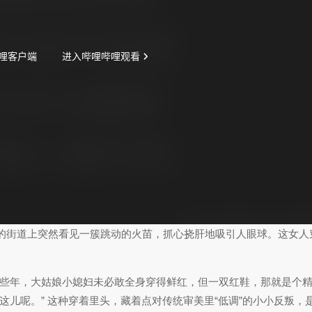
的街道上突然看见一簇跳动的火苗，抓心挠肝地吸引人眼球。这女人
。早些年，大姑娘小媳妇未必敢全身穿得鲜红，但一双红鞋，那就是个
这儿呢。” 这种穿着里头，藏着点对传统审美里“低调”的小小反叛，