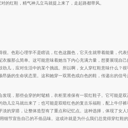
双对的红鞋，精气神儿立马就提上来了，走起路都带风。
得很。色彩心理学不是瞎说，红色这颜色，它天生就带着能量，代表
配衣服那么简单。这可能意味着她当下内心充满力量，想要展现自己
鼓劲儿，应对生活中的某个挑战。所以啊，女人穿红鞋意味什么？很
极昂扬的生命状态里。这和她穿一双黑色或白色的鞋，传递出的信号
会发现，那些会穿的时髦精，衣柜里准保有一双红鞋子。它可能是双
的劲儿立马就出来了；也可能是双暗红色的复古乐福鞋，配上牛仔裤
平淡的穿搭，让整体造型有了重点和记忆点。这种选择，体现了女人
出花样，用细节宣告自己的不俗品味。这或许就是为什么我们总觉得穿红鞋