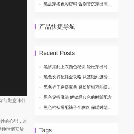
黑皮穿搭色彩密码 告别暗沉穿出高级感
产品快捷导航
Recent Posts
黑裤搭配上衣颜色秘诀 轻松穿出时尚风采
黑色长裤配鞋全攻略 从基础到进阶一次搞定
黑色裤子穿搭宝典 轻松解锁万能搭配公式
黑色穿搭魔法 解锁经典色的时髦配方
穿红鞋意味什
黑色棉袄搭配裤子全攻略 保暖时髦两不误
精妙的心思，是
是种悄悄安放
Tags