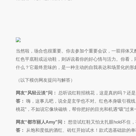
当然啦，场合也很重要。你去参加个重要会议，一双得体又
红色平底鞋或运动鞋，则诉说着你的好心情与活力。你看，
什么？它最终意味的，是一种主动的自我表达和场景化的形
（以下模仿网友提问与解答）
网友“风轻云淡”问：
总听说红鞋招桃花，这是真的吗？还是
答：
嗨，这事儿吧，说全是玄学也不对。红色本身吸引视线
桃花”，不如说它像块磁铁，帮你把好的目光和机遇“吸”过
网友“都市丽人Amy”问：
想尝试红鞋又怕太扎眼hold不住
答：
从饱和度低的酒红、砖红开始试水！款式选基础款的单