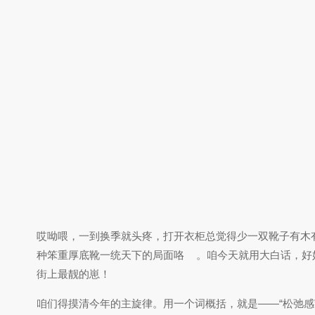
哎呦喂，一到换季就头疼，打开衣柜总觉得少一双靴子有木
种笨重厚底靴一统天下的局面咯
。咱今天就用大白话，好
街上最靓的崽！
咱们得摸清今年的主旋律。用一个词概括，就是——“松弛