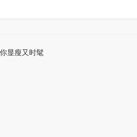
让你显瘦又时髦