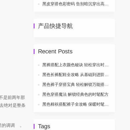
黑皮穿搭色彩密码 告别暗沉穿出高级感
产品快捷导航
Recent Posts
黑裤搭配上衣颜色秘诀 轻松穿出时尚风采
黑色长裤配鞋全攻略 从基础到进阶一次搞定
黑色裤子穿搭宝典 轻松解锁万能搭配公式
黑色穿搭魔法 解锁经典色的时髦配方
不是前两年那
黑色棉袄搭配裤子全攻略 保暖时髦两不误
去绝对是整条
里的调调
。
Tags