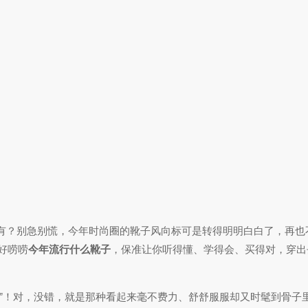
有？别急别慌，今年时尚圈的靴子风向标可是转得明明白白了，再也
好唠唠
今年流行什么靴子
，保准让你听得懂、学得会、买得对，穿出
感”！对，没错，就是那种看起来毫不费力、舒舒服服却又时髦到骨子