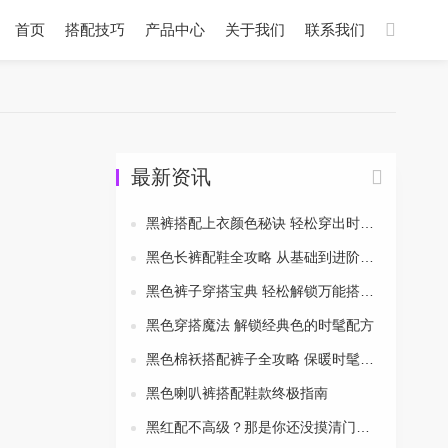
首页
搭配技巧
产品中心
关于我们
联系我们
最新资讯
黑裤搭配上衣颜色秘诀 轻松穿出时尚风采
黑色长裤配鞋全攻略 从基础到进阶一次搞定
黑色裤子穿搭宝典 轻松解锁万能搭配公式
黑色穿搭魔法 解锁经典色的时髦配方
黑色棉袄搭配裤子全攻略 保暖时髦两不误
黑色喇叭裤搭配鞋款终极指南
黑红配不高级？那是你还没摸清门道！