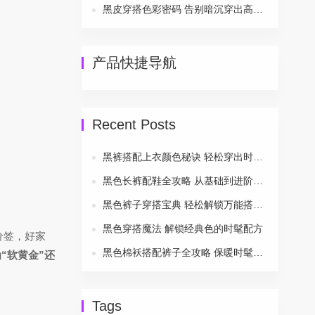
黑皮穿搭色彩密码 告别暗沉穿出高级感
产品快捷导航
Recent Posts
黑裤搭配上衣颜色秘诀 轻松穿出时尚风采
黑色长裤配鞋全攻略 从基础到进阶一次搞定
黑色裤子穿搭宝典 轻松解锁万能搭配公式
黑色穿搭魔法 解锁经典色的时髦配方
价签，好家
黑色棉袄搭配裤子全攻略 保暖时髦两不误
“软黄金”还
Tags