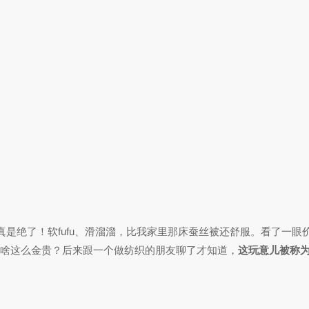
是绝了！软fufu、滑溜溜，比我家里那床蚕丝被还舒服。看了一眼
，凭啥这么金贵？后来跟一个做纺织的朋友聊了才知道，
这玩意儿被称为