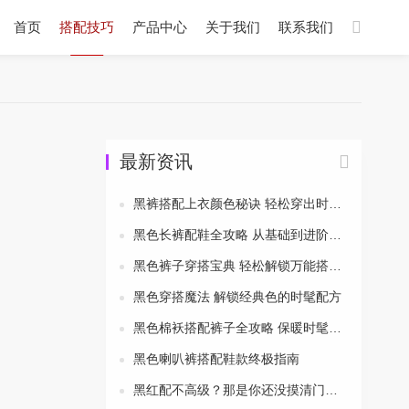
首页
搭配技巧
产品中心
关于我们
联系我们
最新资讯
黑裤搭配上衣颜色秘诀 轻松穿出时尚风采
黑色长裤配鞋全攻略 从基础到进阶一次搞定
黑色裤子穿搭宝典 轻松解锁万能搭配公式
黑色穿搭魔法 解锁经典色的时髦配方
黑色棉袄搭配裤子全攻略 保暖时髦两不误
黑色喇叭裤搭配鞋款终极指南
黑红配不高级？那是你还没摸清门道！