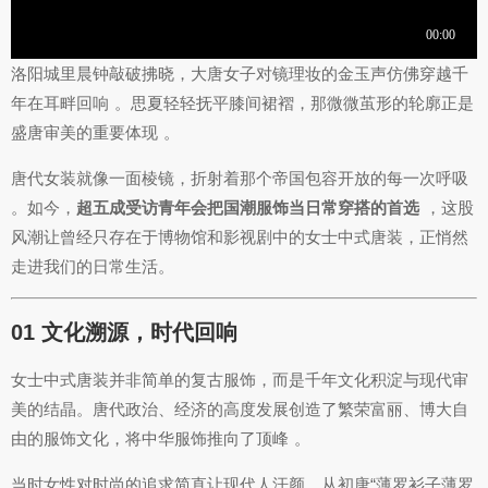
洛阳城里晨钟敲破拂晓，大唐女子对镜理妆的金玉声仿佛穿越千
年在耳畔回响
。思夏轻轻抚平膝间裙褶，那微微茧形的轮廓正是
盛唐审美的重要体现
。
唐代女装就像一面棱镜，折射着那个帝国包容开放的每一次呼吸
。如今，
超五成受访青年会把国潮服饰当日常穿搭的首选
，这股
风潮让曾经只存在于博物馆和影视剧中的女士中式唐装，正悄然
走进我们的日常生活。
01 文化溯源，时代回响
女士中式唐装并非简单的复古服饰，而是千年文化积淀与现代审
美的结晶。唐代政治、经济的高度发展创造了繁荣富丽、博大自
由的服饰文化，将中华服饰推向了顶峰
。
当时女性对时尚的追求简直让现代人汗颜，从初唐“薄罗衫子薄罗