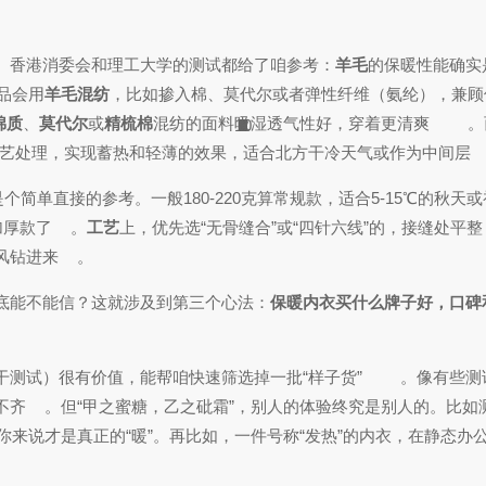
。香港消委会和理工大学的测试都给了咱参考：
羊毛
的保暖性能确实
品会用
羊毛混纺
，比如掺入棉、莫代尔或者弹性纤维（氨纶），兼顾
棉质
、
莫代尔
或
精梳棉
混纺的面料吸湿透气性好，穿着更清爽
。
10
5
1
3
7
3
7
3
3
3
5
6
6
5
6
5
5
5
4
6
4
6
5
9
9
5
6
3
7
3
5
8
3
6
8
的工艺处理，实现蓄热和轻薄的效果，适合北方干冷天气或作为中间层
简单直接的参考。一般180-220克算常规款，适合5-15℃的秋天
加厚款了
。
工艺
上，优先选“无骨缝合”或“四针六线”的，接缝处平
风钻进来
。
底能不能信？这就涉及到第三个心法：
保暖内衣买什么牌子好，口碑
测试）很有价值，能帮咱快速筛选掉一批“样子货”
。像有些测
不齐
。但“甲之蜜糖，乙之砒霜”，别人的体验终究是别人的。比如
来说才是真正的“暖”。再比如，一件号称“发热”的内衣，在静态办
。