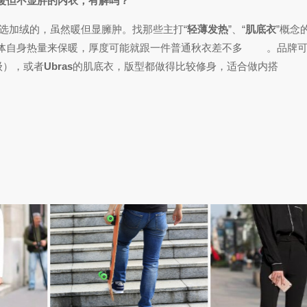
暖但不显胖的内衣，有解吗？
选加绒的，虽然暖但显臃肿。找那些主打“
轻薄发热
”、“
肌底衣
”概念
体自身热量来保暖，厚度可能就跟一件普通秋衣差不多
。品牌
等级），或者
Ubras
的肌底衣，版型都做得比较修身，适合做内搭