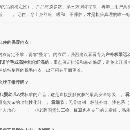
品牌的品质稳定性）、产品材质参数、第三方测评结果，再加上用户真
断
。记住，穿上身舒服、暖和、不臃肿，才是检验真理的唯一
扛住的保暖内衣！
内衣肯定不够，得靠“叠穿”。内衣层，强烈建议看看专为
户外极限运
丽诺羊毛或高性能化纤混纺
，重点保证排湿和基础保暖，避免出汗后
迷信特别厚的棉毛内衣，出汗闷在里面更冷。
么牌子推荐吗？
找
婴幼儿A类
标准的产品，这是直接接触皮肤的最高安全等级
。
看
避免复杂的功能性化纤
。
看细节
：无骨缝制、标签外缝、浅色系（
让人放心
；一些老牌国货如
三枪
、
红豆
也有专门的儿童线，品