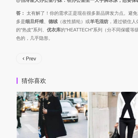
@怕冷星人办公室小妹：在办公室坐一天手脚冰凉，想要保
答：
太有解了！你的需求正是现在很多新品牌发力点。避免
多是
细旦纤维
、
德绒
（改性腈纶）或
羊毛混纺
，通过锁住人
的“热皮”系列、
优衣库
的“HEATTECH”系列（分不同保暖
色的，几乎隐形。
Prev
猜你喜欢