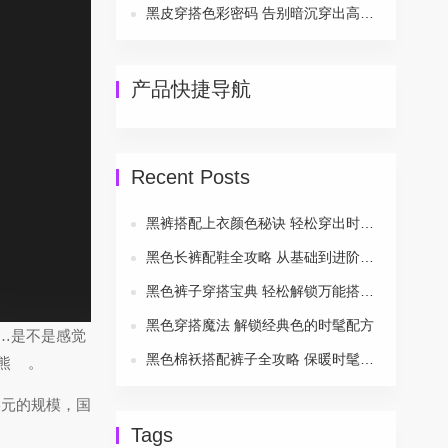
黑皮穿搭色彩密码 告别暗沉穿出高级感
产品快捷导航
Recent Posts
黑裤搭配上衣颜色秘诀 轻松穿出时尚风采
黑色长裤配鞋全攻略 从基础到进阶一次搞定
黑色裤子穿搭宝典 轻松解锁万能搭配公式
黑色穿搭魔法 解锁经典色的时髦配方
……是不是感觉
黑色棉袄搭配裤子全攻略 保暖时髦两不误
熊
。
美元的规模，国
Tags