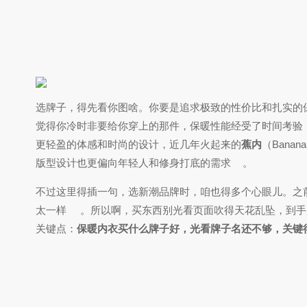
选牌子，得先看你图啥。你要是追求极致的性价比和扎实的
觉得你冷时非要给你穿上的那件，保暖性能经受了时间考验，
更轻盈的体感和时尚的设计，近几年火起来的
蕉内
（Banan
版型设计也更偏向年轻人和修身打底的需求
。
不过这里得插一句，选新潮品牌时，咱也得多个心眼儿。之
太一样
。所以啊，买东西别光看页面吹得天花乱坠，到手
关键点：
保暖内衣买什么牌子好，光看牌子名还不够，关键