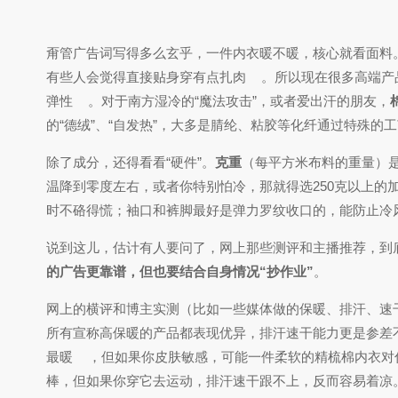
甭管广告词写得多么玄乎，一件内衣暖不暖，核心就看面料
有些人会觉得直接贴身穿有点扎肉
。所以现在很多高端产
弹性
。对于南方湿冷的“魔法攻击”，或者爱出汗的朋友，
的“德绒”、“自发热”，大多是腈纶、粘胶等化纤通过特殊
除了成分，还得看看“硬件”。
克重
（每平方米布料的重量）是个
温降到零度左右，或者你特别怕冷，那就得选250克以上的
时不硌得慌；袖口和裤脚最好是弹力罗纹收口的，能防止冷
说到这儿，估计有人要问了，网上那些测评和主播推荐，到
的广告更靠谱，但也要结合自身情况“抄作业”
。
网上的横评和博主实测（比如一些媒体做的保暖、排汗、速干
所有宣称高保暖的产品都表现优异，排汗速干能力更是参差
最暖
，但如果你皮肤敏感，可能一件柔软的精梳棉内衣对你
棒，但如果你穿它去运动，排汗速干跟不上，反而容易着凉