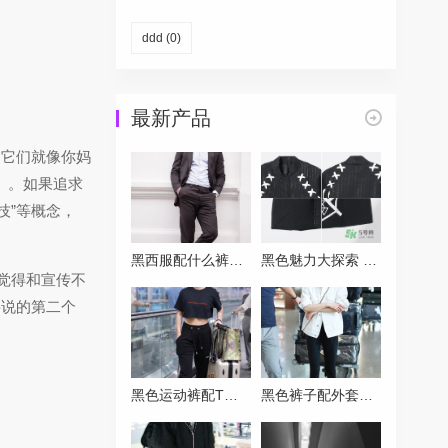
ddd
(0)
最新产品
。它们就像你妈
。如果追求
技”等概念，
黑西服配什么裤子才能摆脱严肃感？试试这三种混搭方案
黑色魅力大探索 带你认识名字带Black的各类品牌
觉得和宣传不
要说的第二个
黑色运动裤配T恤穿搭指南让你秒变潮流达人
黑色裤子配外套万能公式 穿对一件时髦一整季