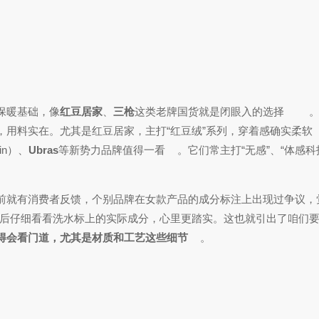
保暖基础，像
红豆居家
、
三枪
这类老牌国货就是闭眼入的选择
用料实在。尤其是红豆居家，主打“红豆绒”系列，穿着感确实柔软
ain）、
Ubras
等新势力品牌值得一看
。它们常主打“无感”、“体感科
前就有消费者反馈，个别品牌在女款产品的成分标注上出现过争议，
后仔细看看洗水标上的实际成分，心里更踏实。这也就引出了咱们
得会看门道，尤其是材质和工艺这些细节
。