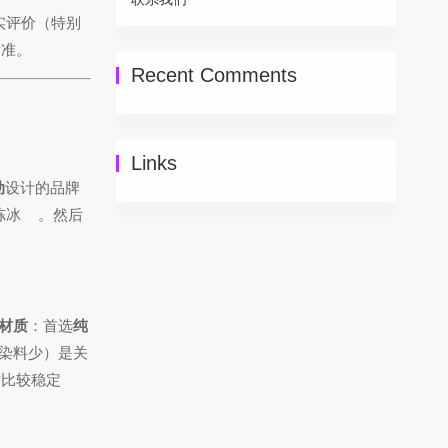
实评价（特别
标准。
Recent Comments
Links
动
设计的品牌
冻冰
。然后
材质
：首选
纯
染料少）是关
质比较稳定