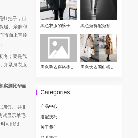
是扛把子，但
黑色衣服的裤子搭配全攻略：从基础到高级的实用方案
黑色短裤配短袖的穿搭终极指南
保暖、亲肤和
而市面上宣传
。
或初冬；要是气
整，穿紧身衣服
黑色毛衣穿搭指南 告别沉闷解锁高级感
黑色大衣围巾搭配全攻略让你时髦一整冬
和实测比华丽
Categories
产品中心
试发现，并非
测试显示羊毛
搭配技巧
公时可能很
关于我们
联系我们