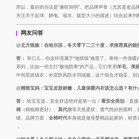
所以，最好的办法是“兼听则明”。把品牌声誉（尤其是老
关注关于起球、静电、缩水、版型大小的描述）结合起来判
网友问答
@北方狼族：在哈尔滨，冬天零下二三十度，求推荐真的能
答：
哥们儿，你这环境属于“地狱级”难度了。单纯一件保暖
系列，比如一些主打“极地防寒”的产品，它们常用
羊毛、美
中间层抓绒衣，外层防风防水羽绒服，这个组合才稳妥。别
@精致宝妈：宝宝皮肤娇嫩，儿童保暖内衣该怎么选？有什
答：
给宝宝选，安全舒适绝对是第一位！
看安全类别
：直接
棉
（精梳棉更好）、
莫代尔
等天然柔软、透气性好的面料，
键。品牌方面，
全棉时代
本身就是做母婴棉品起家的，材质
。