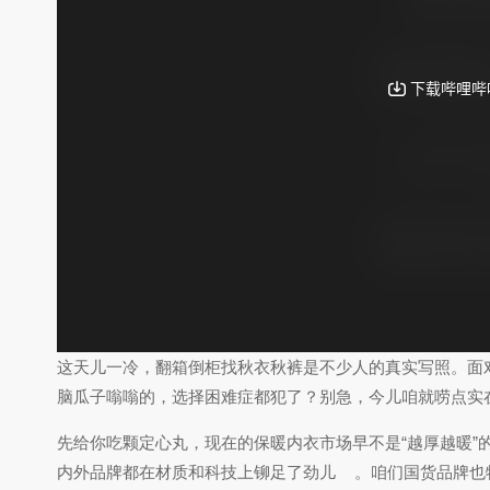
这天儿一冷，翻箱倒柜找秋衣秋裤是不少人的真实写照。面对市
脑瓜子嗡嗡的，选择困难症都犯了？别急，今儿咱就唠点实
先给你吃颗定心丸，现在的保暖内衣市场早不是“越厚越暖”
内外品牌都在材质和科技上铆足了劲儿
。咱们国货品牌也