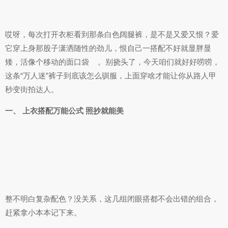
哎呀，每次打开衣柜看到那条白色阔腿裤，是不是又爱又恨？爱
它穿上身那股子潇洒随性的劲儿，恨自己一搭配不好就显胖显
矮，活像个移动的面口袋
。别挠头了，今天咱们就好好唠唠，
这条“万人迷”裤子到底该怎么驯服，上面穿啥才能让你从路人甲
秒变街拍达人。
一、 上衣搭配万能公式 照抄就能美
整不明白复杂配色？没关系，这几组闭眼搭都不会出错的组合，
赶紧拿小本本记下来。