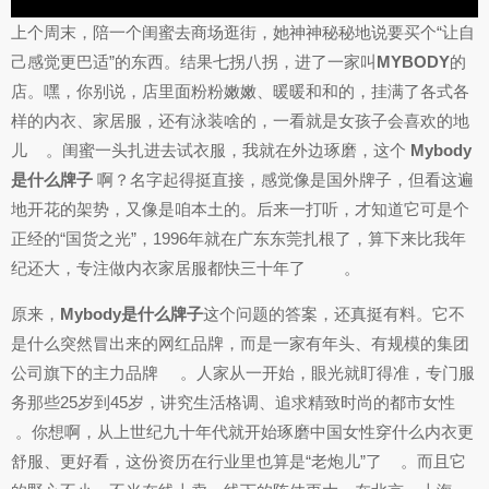
上个周末，陪一个闺蜜去商场逛街，她神神秘秘地说要买个“让自
己感觉更巴适”的东西。结果七拐八拐，进了一家叫
MYBODY
的
店。嘿，你别说，店里面粉粉嫩嫩、暖暖和和的，挂满了各式各
样的内衣、家居服，还有泳装啥的，一看就是女孩子会喜欢的地
儿
。闺蜜一头扎进去试衣服，我就在外边琢磨，这个
Mybody
是什么牌子
啊？名字起得挺直接，感觉像是国外牌子，但看这遍
地开花的架势，又像是咱本土的。后来一打听，才知道它可是个
正经的“国货之光”，1996年就在广东东莞扎根了，算下来比我年
纪还大，专注做内衣家居服都快三十年了
。
原来，
Mybody是什么牌子
这个问题的答案，还真挺有料。它不
是什么突然冒出来的网红品牌，而是一家有年头、有规模的集团
公司旗下的主力品牌
。人家从一开始，眼光就盯得准，专门服
务那些25岁到45岁，讲究生活格调、追求精致时尚的都市女性
。你想啊，从上世纪九十年代就开始琢磨中国女性穿什么内衣更
舒服、更好看，这份资历在行业里也算是“老炮儿”了
。而且它