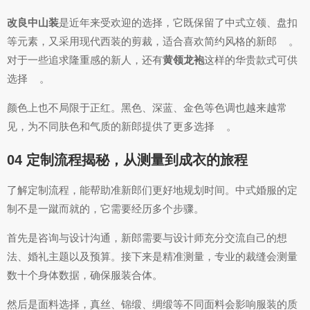
改良中山装
是近年来受欢迎的选择，它既保留了中式立领、盘扣
等元素，又采用现代西装的剪裁，适合喜欢简约风格的新郎
。
对于一些追求隆重感的新人，还有
黄领龙袍
这样的华贵款式可供
选择
。
颜色上也不局限于正红。黑色、深蓝、金色等色调也越来越常
见，为不同肤色和气质的新郎提供了更多选择
。
04 定制流程揭秘，从测量到成衣的旅程
了解定制流程，能帮助准新郎们更好地规划时间。中式婚服的定
制不是一蹴而就的，它需要经历多个步骤。
首先是咨询与设计沟通，新郎需要与设计师充分交流自己的想
法、婚礼主题以及预算。接下来是精准测量，专业的裁缝会测量
数十个身体数据，确保服装合体。
然后是面料选择，真丝、锦缎、绸缎等不同面料会影响服装的质