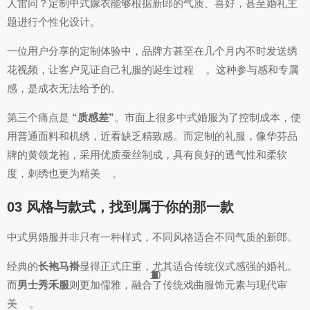
人雷同？定制中式嫁衣能够根据新郎的气质、喜好，甚至婚礼主
题进行个性化设计。
一位用户分享的定制体验中，品牌方甚至在几个月内不时发送绣
花视频，让客户见证自己礼服的诞生过程
。这种参与感和专属
感，是成衣无法给予的。
第三个痛点是
“质感差”
。市面上很多中式婚服为了控制成本，使
用普通面料和机绣，近看缺乏精致感。而定制的礼服，像华芬品
牌的黄领龙袍，采用优质蚕丝制成，具有良好的透气性和柔软
度，刺绣也更为精美
。
03 风格与款式，找到属于你的那一款
中式男婚服并非只有一种样式，不同风格适合不同气质的新郎。
经典的
长袍马褂
显得正式庄重，尤其适合传统仪式感强的婚礼。
10
4
8
1
5
5
4
6
7
2
6
7
3
4
5
6
9
1
7
2
1
而
男士秀禾服
则更加儒雅，融合了传统戏曲服饰元素与现代审
美
。