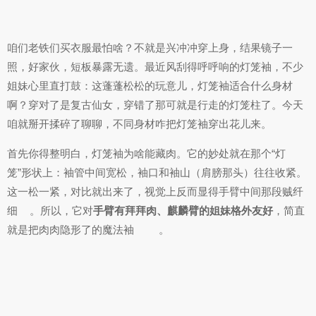
咱们老铁们买衣服最怕啥？不就是兴冲冲穿上身，结果镜子一
照，好家伙，短板暴露无遗。最近风刮得呼呼响的灯笼袖，不少
姐妹心里直打鼓：这蓬蓬松松的玩意儿，灯笼袖适合什么身材
啊？穿对了是复古仙女，穿错了那可就是行走的灯笼柱了。今天
咱就掰开揉碎了聊聊，不同身材咋把灯笼袖穿出花儿来。
首先你得整明白，灯笼袖为啥能藏肉。它的妙处就在那个“灯
笼”形状上：袖管中间宽松，袖口和袖山（肩膀那头）往往收紧。
这一松一紧，对比就出来了，视觉上反而显得手臂中间那段贼纤
细
。所以，它对
手臂有拜拜肉、麒麟臂的姐妹格外友好
，简直
就是把肉肉隐形了的魔法袖
。