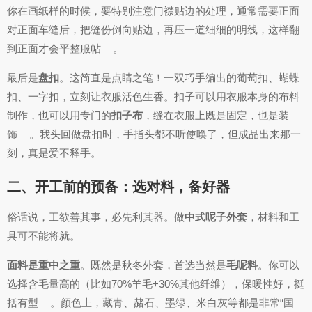
你在画纸样的时候，要特别注意门襟贴边的处理，通常需要正面
对正面车缝后，把缝份倒向贴边，再压一道细细的明线，这样翻
到正面才会平整服帖
。
最后是
盘扣
。这简直是点睛之笔！一双巧手编出的葡萄扣、蝴蝶
扣、一字扣，立刻让衣服活色生香。扣子可以用衣服本身的布料
制作，也可以用专门的
扣子布
，缝在衣服上既是固定，也是装
饰
。我头回做盘扣时，手指头都不听使唤了，但成品出来那一
刻，真是爱不释手。
二、开工前的预备：选对料，备好器
俗话说，工欲善其事，必先利其器。做
中式呢子外套
，材料和工
具可不能将就。
面料是重中之重
。既然是秋冬外套，首选当然是
毛呢料
。你可以
选择含毛量高的（比如70%羊毛+30%其他纤维），保暖性好，挺
括有型
。颜色上，藏青、赭石、墨绿、米白灰等都是非常“国