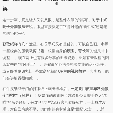
6
6
6
6
6
1
6
3
4
1
6
7
2
4
8
3
1
3
2
4
6
6
6
6
6
6
7
6
架
这一步啊，真是让人又爱又恨，是整件衣服的“骨架”。对于
中式
呢子外套做法
来说，版型直接决定了它是时髦的“新中式”还是老
气的“旧褂子”。
获取纸样
有几个途径。心灵手巧又有基础的，可以自己画。参照
一些经典的服装裁剪书籍，根据自身的
腰围、背长
等关键尺寸来
调整
。现在网上也有很多分享的图纸资源，比如有些教程的图
纸就来自“古风手工”
。更省事的办法是购买专业的商业纸样，
或者跟着像B站上一些靠谱的裁缝UP主的
视频教程
一步步画，他
们会讲解得很细致
。
在牛皮纸或专门的打版纸上画出纸样后，
一定要用便宜布料先做
个“样衣”（胚样）
！这是血的教训啊！就像那位豆瓣手作人“老
喵”的亲身经历：兴致勃勃地按流行廓形做好胚样，一上身才发
现，对自己肩膀不平、肉肉多的身材简直是“世纪灾难”
。所