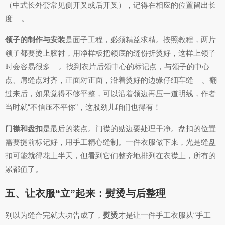
（中式长外套常见侧开叉或后开叉），记得在相应的位置留出长
度
。
领子的制作与安装
是面子工程，必须精益求精。按照教程，两片
领子都要烫上胶衬，用净样板把领底的缝份折烫好，这样上领子
时会容易很多
。找到衣片后领中心的标记点，与领子的中心
点、肩缝点对齐，正面对正面，沿着烫好的边缘仔细车缝
。翻
过来后，如果觉得不够平整，可以沿着领边再压一道明线，作者
当时就“不信压不平你”，这股劲儿咱们也得有！
门襟和盘扣
是最后的装点。门襟的贴边要处理干净。盘扣的位置
需要提前标记好，用手工精心缝制。一件衣服做下来，光是缝盘
扣可能就得花上半天，但看到它们整齐地排列在衣襟上，所有的
累都值了。
五、让衣服“立”起来：熨烫与后整理
别以为缝合完就大功告成了，
熨烫
才是让一件手工衣服从“手工