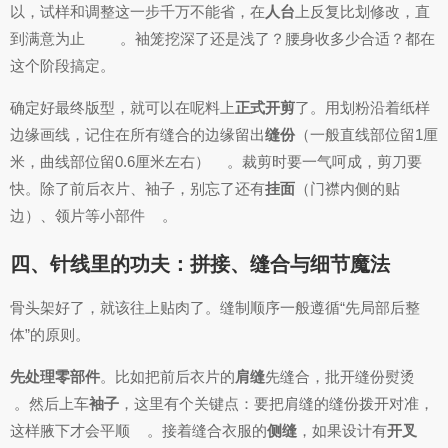
以，试样和调整这一步千万不能省，在
人台
上反复比划修改，直
到满意为止
。袖笼挖深了还是浅了？腰身收多少合适？都在
这个阶段搞定。
确定好最终版型，就可以在呢料上
正式开剪
了。用划粉沿着纸样
边缘画线，记住在所有缝合的边缘留出
缝份
（一般直线部位留1厘
米，曲线部位留0.6厘米左右）
。裁剪时要一气呵成，剪刀要
快。除了前后衣片、袖子，别忘了还有
挂面
（门襟内侧的贴
边）、领片等小部件
。
四、针线里的功夫：拼接、缝合与细节魔法
骨头架好了，就该往上贴肉了。缝制顺序一般遵循“先局部后整
体”的原则。
先处理零部件
。比如把前后衣片的
肩缝
先缝合，批开缝份熨烫
。然后上车
袖子
，这里有个关键点：要把肩缝的缝份拨开对准，
这样腋下才会平顺
。接着缝合衣服的
侧缝
，如果设计有
开叉