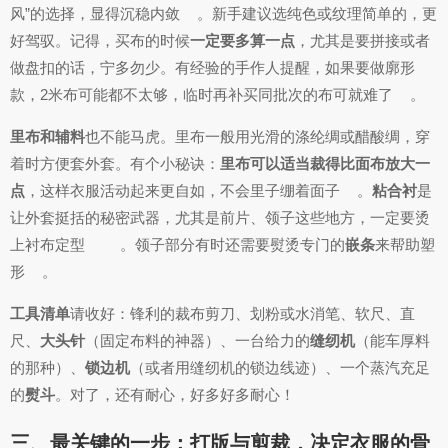
风”的选择，显得沉稳内敛
。新手建议选纯色或纹理简单的，更
好驾驭。记得，买布的时候
一定要多算一点
，尤其是要拼接或者
做盘扣的话，宁多勿少。有经验的手作人提醒，如果要做廓形
款，2米布可能都不太够，临时再补买同批次的布可就难了
。
里布和辅料
也不能马虎。里布一般用光滑的涤纶绸或醋酸绸，穿
着时方便套外套。有个小秘诀：
里布可以适当裁得比面布放大一
点
，这样衣服活动起来更自如，不会里子绷着面子
。
粘合衬
是
让外套挺括的秘密武器，尤其是前片、领子这些地方，一定要烫
上衬布定型
。领子部分有时还需要熨烫专门的
嵌条
来帮助塑
形
。
工具清单
请收好：锋利的裁布剪刀、划粉或水消笔、软尺、直
尺、
大头针
（固定布料的神器）、一台给力的
缝纫机
（能车厚料
的那种）、
锁边机
（或者用缝纫机的锁边线迹）、一个蒸汽充足
的
熨斗
。对了，还有耐心，好多好多耐心！
三、最关键的一步：打版与剪裁，决定衣服的骨