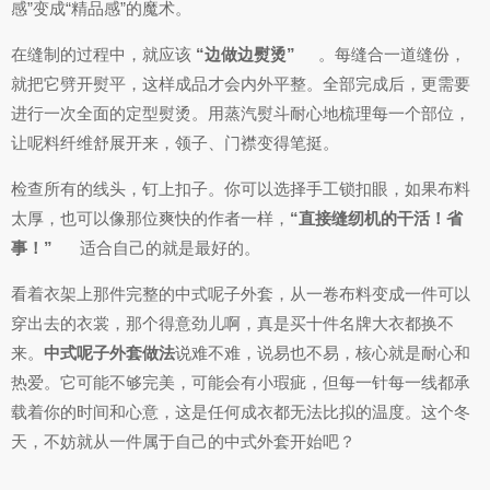
感”变成“精品感”的魔术。
在缝制的过程中，就应该
“边做边熨烫”
。每缝合一道缝份，
就把它劈开熨平，这样成品才会内外平整。全部完成后，更需要
进行一次全面的定型熨烫。用蒸汽熨斗耐心地梳理每一个部位，
让呢料纤维舒展开来，领子、门襟变得笔挺。
检查所有的线头，钉上扣子。你可以选择手工锁扣眼，如果布料
太厚，也可以像那位爽快的作者一样，
“直接缝纫机的干活！省
事！”
适合自己的就是最好的。
看着衣架上那件完整的中式呢子外套，从一卷布料变成一件可以
穿出去的衣裳，那个得意劲儿啊，真是买十件名牌大衣都换不
来。
中式呢子外套做法
说难不难，说易也不易，核心就是耐心和
热爱。它可能不够完美，可能会有小瑕疵，但每一针每一线都承
载着你的时间和心意，这是任何成衣都无法比拟的温度。这个冬
天，不妨就从一件属于自己的中式外套开始吧？