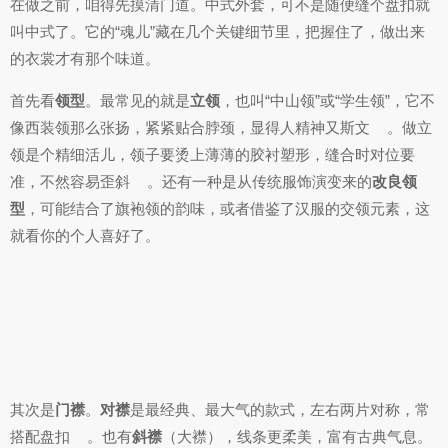
在做之前，咱得先摸清门道。中式外套，可不是随便缝个盘扣就
叫中式了。它的“魂儿”藏在几个关键细节里，把握住了，做出来
的衣裳才有那个味道。
首先看
领型
。最常见的就是
立领
，也叫“中山领”或“学生领”，它不
像西装领那么张扬，紧紧贴合脖颈，显得人精神又斯文
。做立
领是个精细活儿，领子要烫上薄薄的胶衬塑形，缝合时对位要
准，不然容易歪斜
。还有一种是从传统服饰演变来的
改良领
型
，可能结合了旗袍领的韵味，或者借鉴了汉服的交领元素，这
就看你的个人喜好了。
其次是
门襟
。
对襟
是最经典、最大气的款式，左右两片对称，常
搭配盘扣
。也有
斜襟
（大襟），线条更柔美，富有古典气息。