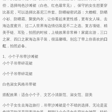
些，选择纯色沙滩裙（白色、红色最常见）。保守的女生想要穿
比基尼，可以选择比基尼三件套。防晒秘密武器：大檐帽、防晒
小衫、防晒霜。聚拢内衣，让你看起来更性感，更有女人味。去
海边度蜜月、过二人世界海边情侣装是不二之选。复古项链、精
美手链、耳坠，拍照的时候，上镜效果非常棒！家庭出游，三口
之家、四口之家海边亲子装，很温馨哦。别忘了带上你喜欢的
口
红
，拍照必备。
1、小个子吊带沙滩裙
小个子吊带碎花裙
小个子吊带碎花裙
白色淑女风格吊带裙
搭配效果：适合小个子、文艺小清新范、淑女范、甜美
小个子女生去海边旅行，吊带沙滩裙是个不错的选择。无论是蓝
色碎花款还是甜美淑女风，都能让小个子女生穿出女神范，轻松