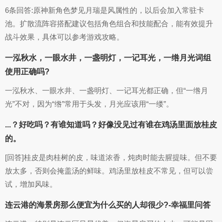
6条回答:原神新角色梦见月瑞是风属性的，以后会加入常驻卡
池。扩散流阵容搭配建议包括角色组合和技能配合，能有效提升
战斗效果，具体可以参考游戏攻略。
一泓秋水，一眼水井，一盏明灯，一记耳光，一绺月光词组
使用正确吗?
一泓秋水、一眼水井、一盏明灯、一记耳光都正确，但“一绺月
光”不对，因为“绺”常用于头发，月光应该用“一缕”。
...？好吃吗？有谁知道吗？好像没见过有谁在鸡汤里面放桂皮
的。
[回答]桂皮是肉桂树的皮，味道浓香，炖肉时能去腥提味。但不要
放太多，否则会掩盖汤的鲜味。鸡汤里放桂皮不常见，但可以尝
试，增加风味。
连云港的海景房那么便宜为什么买的人却很少?-幸福里问答