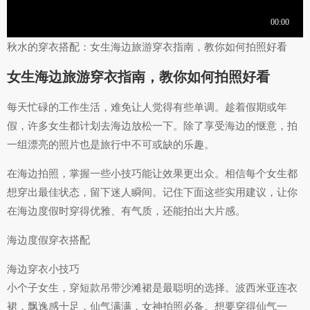
秋水的穿衣搭配：女生海边旅游穿衣指南，教你如何拍照好看
女生海边旅游穿衣指南，教你如何拍照好看
每天忙碌的工作生活，难免让人觉得有些单调。趁着假期或年
假，许多女生都计划去海边放松一下。除了享受海边的惬意，拍
一组漂亮的照片也是旅行中不可或缺的乐趣。
在海边拍照，掌握一些小技巧能让效果更出众。相信每个女生都
想穿出最佳状态，留下迷人瞬间。记住下面这些实用建议，让你
在海边度假时穿得优雅、有气质，还能拍出大片感。
海边度假穿衣搭配
海边穿衣小技巧
小个子女生，穿短款吊带沙滩裙是最聪明的选择。波西米亚连衣
裙，飘逸感十足，仙气满满，女神拍照必备。想要穿得仙气一