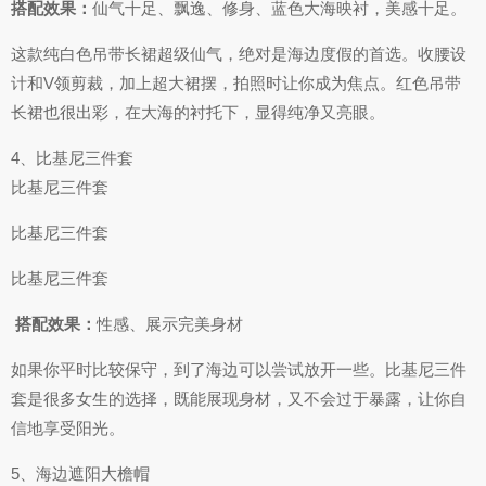
搭配效果：
仙气十足、飘逸、修身、蓝色大海映衬，美感十足。
这款纯白色吊带长裙超级仙气，绝对是海边度假的首选。收腰设
计和V领剪裁，加上超大裙摆，拍照时让你成为焦点。红色吊带
长裙也很出彩，在大海的衬托下，显得纯净又亮眼。
4、比基尼三件套
比基尼三件套
比基尼三件套
比基尼三件套
​
搭配效果：
性感、展示完美身材
如果你平时比较保守，到了海边可以尝试放开一些。比基尼三件
套是很多女生的选择，既能展现身材，又不会过于暴露，让你自
信地享受阳光。
5、海边遮阳大檐帽