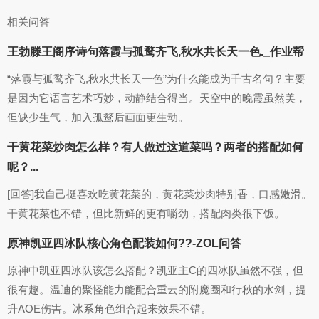
相关问答
王勃滕王阁序诗句落霞与孤鹜齐飞,秋水共长天一色._作业帮
“落霞与孤鹜齐飞,秋水共长天一色”为什么能成为千古名句？主要
是因为它语言艺术巧妙，动静结合得当。天空中的晚霞虽然美，
但缺少生气，加入孤鹜后画面更生动。
干黄花菜炒肉怎么样？有人做过这道菜吗？两者的搭配如何
呢？...
[回答]我自己挺喜欢吃黄花菜的，黄花菜炒肉特别香，口感嫩滑。
干黄花菜也不错，但比新鲜的更有嚼劲，搭配肉类很下饭。
原神凯亚四冰队核心角色配装如何??-ZOL问答
原神中凯亚四冰队该怎么搭配？凯亚主C的四冰队虽然不强，但
很有趣。温迪的聚怪能力能配合重云的附魔圈和行秋的水剑，提
升AOE伤害。冰系角色组合起来效果不错。