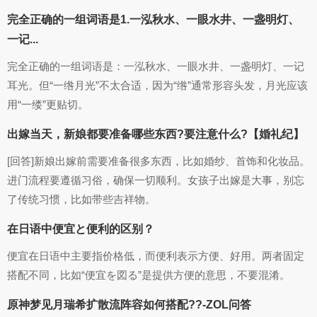
完全正确的一组词语是1.一泓秋水、一眼水井、一盏明灯、
一记...
完全正确的一组词语是：一泓秋水、一眼水井、一盏明灯、一记
耳光。但“一绺月光”不太合适，因为“绺”通常形容头发，月光应该
用“一缕”更贴切。
出嫁当天，新娘都要准备哪些东西?要注意什么?【婚礼纪】
[回答]新娘出嫁前需要准备很多东西，比如婚纱、首饰和化妆品。
进门流程要遵循习俗，确保一切顺利。女孩子出嫁是大事，别忘
了传统习惯，比如带些吉祥物。
在日语中便宜と便利的区别？
便宜在日语中主要指价格低，而便利表示方便、好用。两者固定
搭配不同，比如“便宜を図る”是提供方便的意思，不要混淆。
原神梦见月瑞希扩散流阵容如何搭配??-ZOL问答