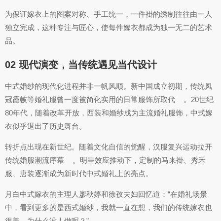
为保证嫁衣上的图案对称、手工统一，一件褂的绣制往往由一人
独立完成，这种专注与匠心，使每件嫁衣都成为独一无二的艺术
品。
02 现代演变，当传统遇见当代设计
中式婚纱的现代化进程并非一帆风顺。新中国成立初期，传统凤
冠霞帔等婚礼服曾一度被简化实用的日常服饰所取代
。20世纪
80年代，随着改革开放，西装和婚纱成为主流婚礼服饰，中式嫁
衣似乎退出了历史舞台。
转折点出现在新世纪。随着文化自信的觉醒，汉服复兴运动拉开
传统婚服潮流序幕
。明星效应推动下，定制的马来褂、秀禾
服、唐装逐渐成为新时代中式婚礼上的亮点。
月白中式嫁衣的主理人廖秋婷和徐孜夫妇回忆道：“在婚礼场景
中，看到更多的是西式婚纱，我就一直在想，我们的传统嫁衣也
很美，为什么没人做呢？”