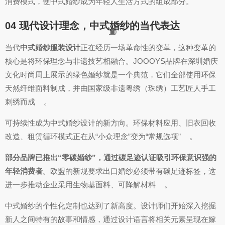
消费模式，使中式婚纱成为年轻人生活方式的组成部分。
04 现代设计理念，中式婚纱的当代表达
10
6
3
2
2
4
2
7
7
9
9
9
3
5
5
3
3
6
3
8
9
3
3
3
9
3
1
3
7
8
8
8
3
当代
中式婚纱服装设计
正在经历一场革命性的变革，这种变革的
核心是将环保理念与非遗技艺相融合。JOOOYS品牌在深圳婚庆
文化时尚周上展示的绿色婚纱就是一个典范，它们全部使用环保
天然纤维面料制成，并由国家级非遗粤绣（珠绣）工艺匠人手工
刺绣而成
。
可持续性成为中式婚纱设计的新方向。环保材料应用、旧衣回收
改造、租赁循环模式正在从“小众理念”变为“常规选项”
。
部分品牌已推出“零碳婚纱”，通过碳足迹认证吸引环保意识强的
年轻消费者
。欧盟的新规要求出口婚纱必须带有碳足迹标签，这
进一步推动企业采用生物基面料、可降解材料
。
中式婚纱的个性化定制也达到了新高度。设计师们开始深入挖掘
新人之间特有的故事和情感，通过设计语言将相关元素呈现在嫁