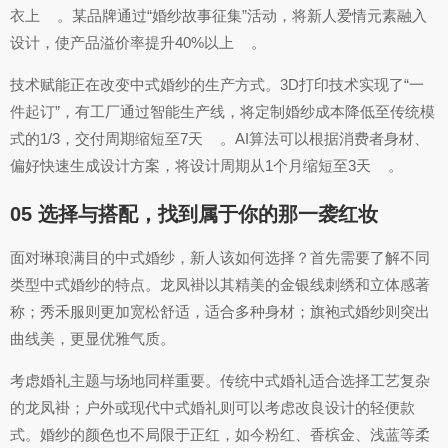
衣上
。某品牌通过“婚纱故事征集”活动，将新人爱情元素融入
设计，使产品溢价率提升40%以上
。
技术赋能正在改变中式婚纱的生产方式。3D打印技术实现了“一
件起订”，有工厂通过智能生产线，将定制婚纱成本降低至传统模
式的1/3，交付周期缩短至7天
。AI算法可以根据消费者身材、
偏好快速生成设计方案，将设计周期从1个月缩短至3天
。
05 选择与搭配，找到属于你的那一袭红妆
面对琳琅满目的中式婚纱，新人该如何选择？首先需要了解不同
类型中式婚纱的特点。龙凤褂以其精美的金银线刺绣和立体感著
称；秀禾服则更加宽松舒适，适合多种身材；旗袍式婚纱则突出
曲线美，更显优雅气质。
考虑婚礼主题与场地同样重要。传统中式婚礼适合选择工艺复杂
的龙凤褂；户外或现代中式婚礼则可以考虑改良设计的轻便款
式。婚纱的颜色也不局限于正红，如今粉红、香槟金、浅蓝等柔