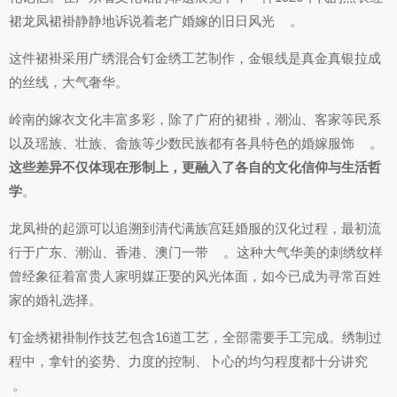
裙龙凤裙褂静静地诉说着老广婚嫁的旧日风光
。
这件裙褂采用广绣混合钉金绣工艺制作，金银线是真金真银拉成
的丝线，大气奢华。
岭南的嫁衣文化丰富多彩，除了广府的裙褂，潮汕、客家等民系
以及瑶族、壮族、畲族等少数民族都有各具特色的婚嫁服饰
。
这些差异不仅体现在形制上，更融入了各自的文化信仰与生活哲
学
。
龙凤褂的起源可以追溯到清代满族宫廷婚服的汉化过程，最初流
行于广东、潮汕、香港、澳门一带
。这种大气华美的刺绣纹样
曾经象征着富贵人家明媒正娶的风光体面，如今已成为寻常百姓
家的婚礼选择。
钉金绣裙褂制作技艺包含16道工艺，全部需要手工完成。绣制过
程中，拿针的姿势、力度的控制、卜心的均匀程度都十分讲究
。