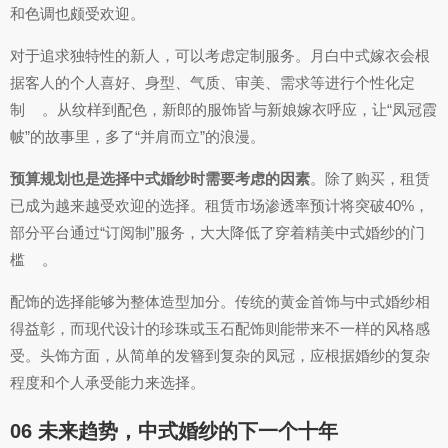
和色调也颇受欢迎。
对于追求独特性的新人，可以考虑定制服务。月白中式嫁衣会根
据客人的个人喜好、身型、气质、审美、需求等进行个性化定
制
。从纹样到配色，新郎的服饰皆与新娘嫁衣呼应，让“凤冠霞
帔”的故事里，多了“并肩而立”的浪漫。
预算规划也是选择中式婚纱时需要考虑的因素
。除了购买，租赁
已成为越来越受欢迎的选择。租赁市场渗透率预计将突破40%，
部分平台通过“订阅制”服务，大大降低了穿着精美中式婚纱的门
槛
。
配饰的选择能够为整体造型加分。传统的黄金首饰与中式婚纱相
得益彰，而现代设计的珍珠或玉石配饰则能带来不一样的风格感
受。头饰方面，从简单的发簪到复杂的凤冠，应根据婚纱的复杂
程度和个人承受能力来选择。
06 未来趋势，中式婚纱的下一个十年