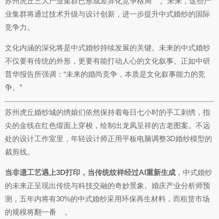
苏州虎丘三大产业集群已形成差异化竞争格局
。未来，这些产
业集群将通过技术升级与设计创新，进一步提升中式婚纱的国际
竞争力。
文化内涵的深化将是中式婚纱持续发展的关键。未来的中式婚纱
不仅要有传统的外形，更要有能打动人心的文化叙事。正如中研
普华报告所强调：“未来的婚尚竞争，本质是文化叙事能力的竞
争。”
苏州虎丘婚纱城的绣娘们依然保持着每日七小时的手工刺绣，指
尖的金线在红色缎面上穿梭，绘制出龙凤呈祥的古老图案。不远
处的设计工作室里，年轻设计师正用平板电脑调整3D婚纱模型的
裁剪线。
当非遗工艺遇上3D打印，当传统纹样经过AI重新生成
，中式婚纱
的未来正呈现出传统与科技交融的奇妙景象。婚庆产业分析师预
测，五年内将有30%的中式婚纱采用环保再生材料，而租赁市场
的规模将翻一番
。