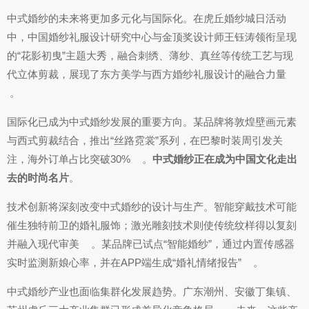
中式婚纱的未来将更加多元化与国际化。在虎丘婚纱城日活动
中，中国婚纱礼服设计研究中心与金顶奖设计师王钰涛领衔呈现
的“花影初曳”主题大秀，融合刺绣、薄纱、真丝等传统工艺与现
代立体剪裁，展现了东方美学与西方婚纱礼服设计的融合力量
。
国际化已成为中式婚纱发展的重要方向。某品牌将敦煌壁画元素
与西式剪裁结合，推出“丝路霓裳”系列，在巴黎时装周引发关
注，海外订单占比突破30%
。
中式婚纱正在成为中国文化走出
去的时尚名片
。
技术创新将深刻改变中式婚纱的设计与生产。智能穿戴技术可能
催生独特前卫的婚礼服饰；激光雕刻技术则使传统纹样得以复刻
并融入现代审美
。某品牌已试点“智能婚纱”，通过内置传感器
实时监测新娘心率，并在APP端生成“婚礼情绪报告”
。
中式婚纱产业也面临集群化发展趋势。广东潮州、安徽丁集镇、