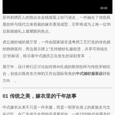
苏州刺绣匠人的指尖在金线缎面上轻巧游走，一件融合了传统凤
凰纹样与现代立体剪裁的嫁衣逐渐成型，它即将成为上海一位95
后新娘婚礼上最耀眼的焦点。
虎丘婚纱城的展厅里，一件由国家级非遗粤绣工艺打造的绿色婚
纱静静陈列，旁边展示牌上“支持婚纱礼服租赁，共享可持续生
活”的标语，暗示着中式婚庆正在发生的深刻变革
。
展厅外，设计师们正讨论如何将AI生成的敦煌纹样与传统宋锦结
合，创造出既有东方神韵又符合国际审美的
中式婚纱服装设计
新
方向
。
01 传统之美，嫁衣里的千年故事
中式嫁衣从来不只是一件衣服，而是一部穿在身上的家族史与文
化记忆。在广东省文化馆的非遗展览中，一件1920年代的黑衣红