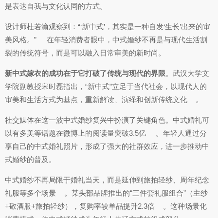
是表达自我与文化认同的方式。
设计师杜若渝观察到：“‘新中式’，其实是一种自发‘生长’出来的审
美风格。”
在年轻消费者眼中，中式婚纱不再是与现代生活割
裂的传统符号，而是可以融入日常审美的新时尚。
新中式嫁衣的成功在于它打破了传统与现代的界限
。武汉大学文
学院副教授宋时磊指出，“新中式”立足于当代社会，以现代人的
审美和生活方式为基点，重新解读、演绎和创新传统文化
。
社交媒体在这一波中式婚纱复兴中扮演了关键角色。中式婚礼可
以有多美等话题在微博上的阅读量突破3.5亿
。年轻人通过分
享自己的中式婚礼照片，形成了强大的社群效应，进一步推动中
式婚纱的普及。
中式婚纱不再局限于婚礼当天，而是延伸到旅拍轻纱、周年纪念
礼服等多个场景
。某头部品牌推出的“三件套礼服组合”（主纱
+敬酒服+旅拍轻纱），复购率较单品提升2.3倍
。这种场景化