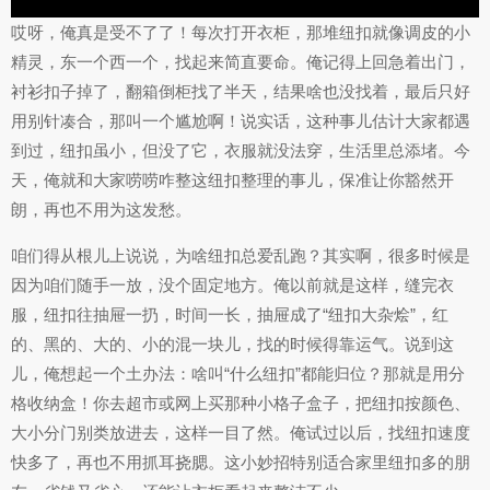
哎呀，俺真是受不了了！每次打开衣柜，那堆纽扣就像调皮的小
精灵，东一个西一个，找起来简直要命。俺记得上回急着出门，
衬衫扣子掉了，翻箱倒柜找了半天，结果啥也没找着，最后只好
用别针凑合，那叫一个尴尬啊！说实话，这种事儿估计大家都遇
到过，纽扣虽小，但没了它，衣服就没法穿，生活里总添堵。今
天，俺就和大家唠唠咋整这纽扣整理的事儿，保准让你豁然开
朗，再也不用为这发愁。
咱们得从根儿上说说，为啥纽扣总爱乱跑？其实啊，很多时候是
因为咱们随手一放，没个固定地方。俺以前就是这样，缝完衣
服，纽扣往抽屉一扔，时间一长，抽屉成了“纽扣大杂烩”，红
的、黑的、大的、小的混一块儿，找的时候得靠运气。说到这
儿，俺想起一个土办法：啥叫“什么纽扣”都能归位？那就是用分
格收纳盒！你去超市或网上买那种小格子盒子，把纽扣按颜色、
大小分门别类放进去，这样一目了然。俺试过以后，找纽扣速度
快多了，再也不用抓耳挠腮。这小妙招特别适合家里纽扣多的朋