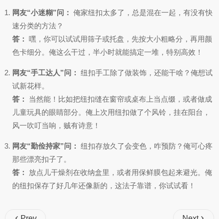
网友“小迷糊”问：
俺家纽扣太多了，总是混在一起，有没有快
速分类的方法？
答：
嘿，你可以试试用筛子或托盘，先按大小粗略分，再用颜
色卡细分。俺这么干过，半小时就能搞定一堆，特别高效！
网友“手工达人”问：
纽扣手工除了做装饰，还能干啥？俺想试
试新花样。
答：
当然能！比如把纽扣缝在窗帘或桌布上当点缀，或者做成
儿童玩具的眼睛部分。俺上次用纽扣做了个风铃，挂在阳台，
风一吹叮当响，贼有诗意！
网友“勤俭持家”问：
纽扣存放久了会变色，咋预防？俺可心疼
那些漂亮扣子了。
答：
放点儿干燥剂在收纳盒里，或者用保鲜膜包起来避光。俺
的纽扣保存了好几年还像新的，这法子靠谱，你试试看！
Prev
Next