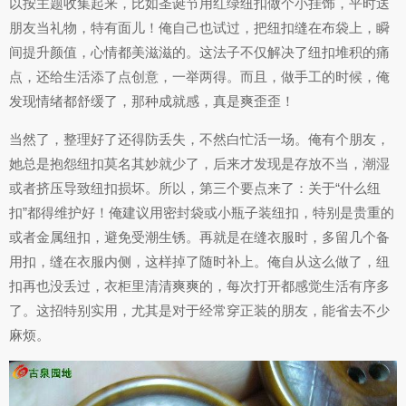
以按主题收集起来，比如圣诞节用红绿纽扣做个小挂饰，平时送
朋友当礼物，特有面儿！俺自己也试过，把纽扣缝在布袋上，瞬
间提升颜值，心情都美滋滋的。这法子不仅解决了纽扣堆积的痛
点，还给生活添了点创意，一举两得。而且，做手工的时候，俺
发现情绪都舒缓了，那种成就感，真是爽歪歪！
当然了，整理好了还得防丢失，不然白忙活一场。俺有个朋友，
她总是抱怨纽扣莫名其妙就少了，后来才发现是存放不当，潮湿
或者挤压导致纽扣损坏。所以，第三个要点来了：关于“什么纽
扣”都得维护好！俺建议用密封袋或小瓶子装纽扣，特别是贵重的
或者金属纽扣，避免受潮生锈。再就是在缝衣服时，多留几个备
用扣，缝在衣服内侧，这样掉了随时补上。俺自从这么做了，纽
扣再也没丢过，衣柜里清清爽爽的，每次打开都感觉生活有序多
了。这招特别实用，尤其是对于经常穿正装的朋友，能省去不少
麻烦。