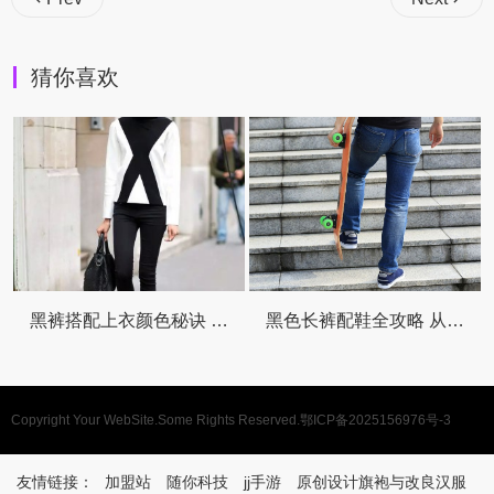
猜你喜欢
黑裤搭配上衣颜色秘诀 轻松穿出时尚风采
黑色长裤配鞋全攻略 从基础到进阶一次搞定
Copyright Your WebSite.Some Rights Reserved.
鄂ICP备2025156976号-3
友情链接：
加盟站
随你科技
jj手游
原创设计旗袍与改良汉服