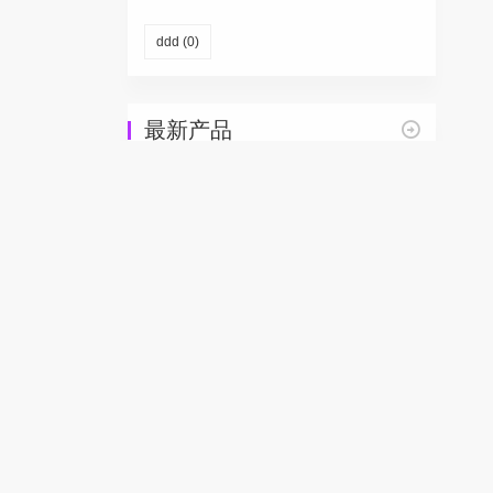
ddd
(0)
最新产品
。
黑西服配什么裤子才能摆脱严肃感？试试这三种混搭方案
黑色魅力大探索 带你认识名字带Black的各类品牌
的身影。
黑色运动裤配T恤穿搭指南让你秒变潮流达人
黑色裤子配外套万能公式 穿对一件时髦一整季