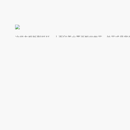
这些衣服版型挺括，上面印着水墨画般的梅花、兰花或是寓
01 现象级潮流
这股风潮到底有多猛？说出来你可能都不信。这种中式印花
在欧美圈子里，竟然流行起了所谓的
“中式老钱风”
——含蓄