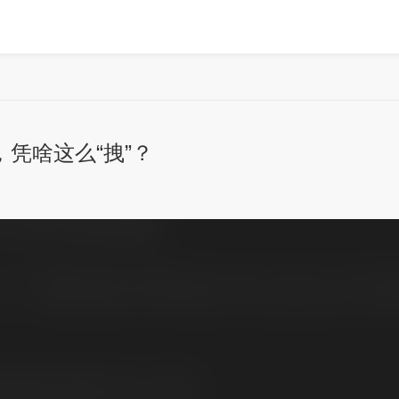
凭啥这么“拽”？