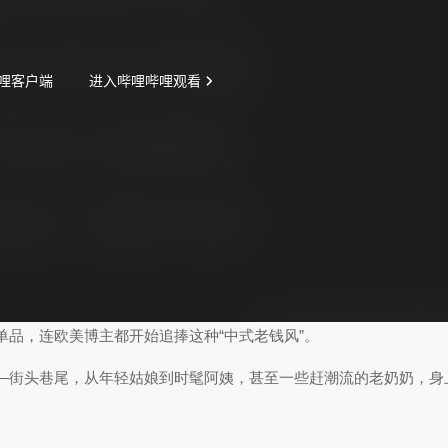
品，连欧美博主都开始追捧这种“中式老钱风”。
—街头巷尾，从年轻姑娘到时髦阿姨，甚至一些赶潮流的老奶奶，身