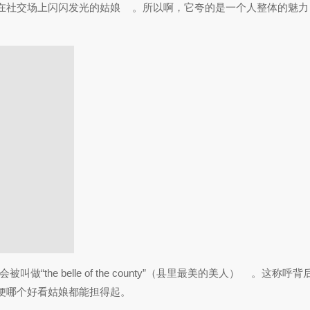
在社交场上闪闪发光的姑娘
。所以啊，它夸的是一个人整体的魅力
e belle of the county”（县里最美的美人）
。这称呼背
便哪个好看姑娘都能担得起。