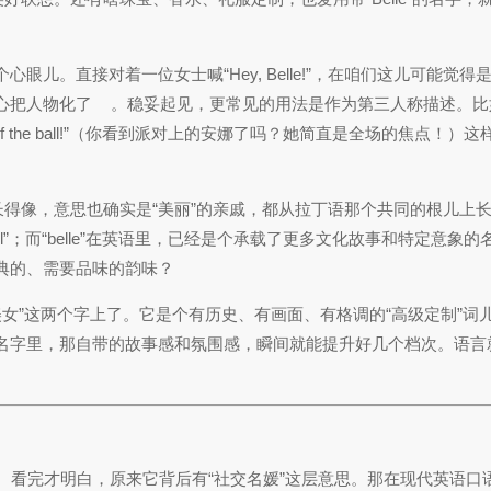
儿。直接对着一位女士喊“Hey, Belle!”，在咱们这儿可能觉得
心把人物化了
。稳妥起见，更常见的用法是作为第三人称描述。比
s the belle of the ball!”（你看到派对上的安娜了吗？她简直是全场的焦点
词儿长得像，意思也确实是“美丽”的亲戚，都从拉丁语那个共同的根儿上
iful”；而“belle”在英语里，已经是个承载了更多文化故事和特定意象
古典的、需要品味的韵味？
美女”这两个字上了。它是个有历史、有画面、有格调的“高级定制”词
名字里，那自带的故事感和氛围感，瞬间就能提升好几个档次。语言
词呢。看完才明白，原来它背后有“社交名媛”这层意思。那在现代英语口