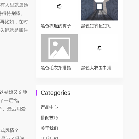
，所有人里就属她
主持得特别棒、
点！）再比如，在时
黑色衣服的裤子搭配全攻略：从基础到高级的实用方案
黑色短裤配短袖的穿搭终极指南
，关键就是抓住
黑色毛衣穿搭指南 告别沉闷解锁高级感
黑色大衣围巾搭配全攻略让你时髦一整冬
Categories
着这姑娘又文静
了一层“智
产品中心
裙子、最后用爱
搭配技巧
关于我们
法式风情？
就是为了瞬间
联系我们