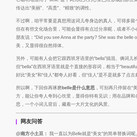
传达出“美丽”、“高贵”、“精致”的调性。
不过啊，咱平常要是真想用这词儿夸身边的真人，可得多留个心眼
但在有些文化场合里，可能会显得有点过分亲昵，或者不小
朋友说：“Did you see Anna at the party? She wa
美，又显得很自然得体。
另外，可能有人会把它跟西班牙语里的“bella”搞混。俩
但“bella”在西班牙语里就是个直接的形容词，相当于“beaut
好比“美女”和“佳人”都夸人好看，但“佳人”是不是就多了点
所以啊，下回你再琢磨
belle是什么意思
，可别再只停留在“
方，能让你夸人夸到心坎里，显得你特有见识；用在品牌和
思，一个小词儿背后，藏着一大片文化的风景。
网友问答
@南方小土豆：
我一直以为Belle就是“美女”的简单替换