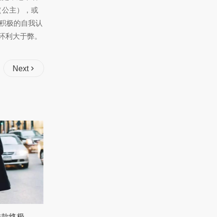
（公主），或
立积极的自我认
环利大于弊。
Next
黑裤搭配上衣颜色秘诀 轻松穿出时尚风采
黑色长裤配鞋全攻略 从基础到进阶一次搞定