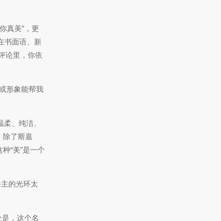
你真美”，更
领域。在书面语、新
评论里，你依
品或形象能帮我
以温柔、纯洁、
，除了斯嘉
种“美”是一个
公主的光环太
处是，这个名