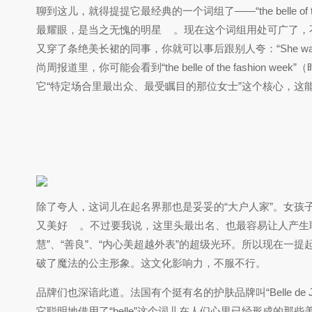
聊到这儿，就得提提它最经典的一个词组了——“the belle o
最耀眼，是当之无愧的明星
。现在这个词组用处可广了，不
又穿了条绝美长裙的同事，你就可以事后跟别人夸：“She was truly t
尚周报道里，你可能会看到“the belle of the fashion 
它“特定场合里最出众、最受瞩目的那位女士”这个核心，这
除了夸人，这词儿在起名界那也是妥妥的“大户人家”。女孩子英
又美好
。不过要我说，这里头最出名、也最容易让人产生
慧”、“善良”、“内心美超越外表”的超级光环。所以现在一提
破了魔法的公主形象。这文化影响力，不服不行。
品牌们也深谙此道。法国有个挺有名的护肤品牌叫“Belle d
它聪明地借用了“belle”这个词儿在人们心里已经形成的那些