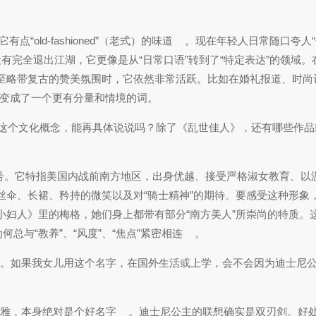
ld-fashioned”（老式）的味道
。现在年轻人日常随口夸人“
”。但是！“Belle”并没有完全退出江湖，它更像是从“日常口语”转到了“特定表达”的
至略带复古的赞美氛围时，它依然非常活跃。比如在婚礼报道、时尚
，变成了一个更有分量和情境的词。
（南方美人）这个文化概念，能再具体说说吗？除了《乱世佳人》，还有哪些作
内涵的关键文化符号。它特指美国内战前南方地区，出身优越、接受严格淑女教育、
丝伞、长裙、矜持的微笑以及对“骑士精神”的期待。要感受这种形象
妇人》里的梅格，她们身上都带有部分“南方美人”所崇尚的特质。这
何总与“教养”、“风度”、“焦点”紧密相连
。
文名。如果我女儿用这个名字，在国外生活或上学，会不会因为迪士尼
优雅，本身绝对是个好名字
。迪士尼公主的联想确实是双刃剑。好