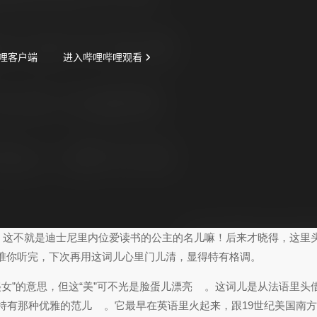
半天，这不就是迪士尼里内位爱读书的公主的名儿嘛！后来才晓得，这里
准你听完，下次再用这词儿心里门儿清，显得特有格调。
女”的意思，但这“美”可不光是脸蛋儿漂亮
。这词儿是从法语里头
，特有那种优雅的范儿
。它最早在英语里火起来，跟19世纪美国南