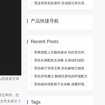
黑皮穿搭色彩密码 告别暗沉穿出高级感
产品快捷导航
Recent Posts
黑裤搭配上衣颜色秘诀 轻松穿出时尚风采
黑色长裤配鞋全攻略 从基础到进阶一次搞定
黑色裤子穿搭宝典 轻松解锁万能搭配公式
黑色穿搭魔法 解锁经典色的时髦配方
头的道道可深
黑色棉袄搭配裤子全攻略 保暖时髦两不误
借过来的，念
方文学关系大了
Tags