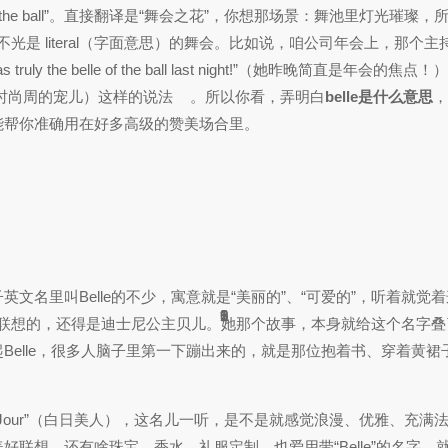
f the ball”。直接翻译是“舞会之花”，你想那场景：舞池里灯光璀璨
光是 literal（字面意思）的舞会。比如说，咱公司年会上，那个
he belle of the ball last night!”（她昨晚简直是年会的焦
week”（时尚周的宠儿）这样的说法
。所以你看，弄明白
belle是什么意思
能帮你准确用在好多高级的赞美场合里。
文名里叫Belle的不少，寓意就是“美丽的”、“可爱的”，听着就觉
1
1
1
6
1
6
1
9
1
1
2
3
1
9
联想的，还得是迪士尼公主贝儿。她那个故事，本身就给这个名字叠
起Belle，很多人脑子里第一下蹦出来的，就是那位抱着书、穿着黄
e Jour”（白日美人），这名儿一听，是不是就感觉浪漫、优雅、充满
美好联想。还有啥珠宝、香水、礼服定制，也爱用带“Belle”的名字，