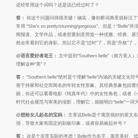
还经常用这个词吗？还是说已经过时了？
答：
你这个问题问得很关键！确实，像剑桥词典里就标注了它有点“o
常用 “She’s so pretty/stunning/gorgeous
闻报道、文学作品，或者想要刻意营造一种优雅、经典、甚
然会常看到它的身影。所以它不是“过时”了，而是“升格”了
@语言爱好者老王：
文中提到“Southern belle”
理解这种“美”？
答：
“Southern belle”绝对是个理解“belle”
善于持家和社交而闻名的年轻女性形象。其经典形象包括蕾
丽，你还可以看看电影《纯真年代》中的女性角色，或者《小
时代社会规范与审美的缩影，理解它，就能明白“belle”一词为
@想给女儿起名的宝妈：
文章说Belle是个寓意很好的英
强，导致大家有固定的刻板印象，或者容易被起外号？
答：
这是个非常实际的考虑！Belle作为名字，寓意美好、