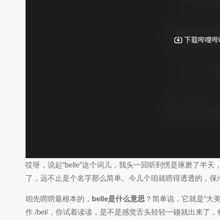
哎呀，说起“belle”这个词儿，我头一回听到愣是琢磨了
了，远不止是个名字那么简单。今儿个咱就唠得透透的，保
咱先唠唠最根本的，
belle是什么意思
？简单说，它就是“大美
作 /bel/，你试着读读，是不是感觉舌头轻轻一碰就出来了