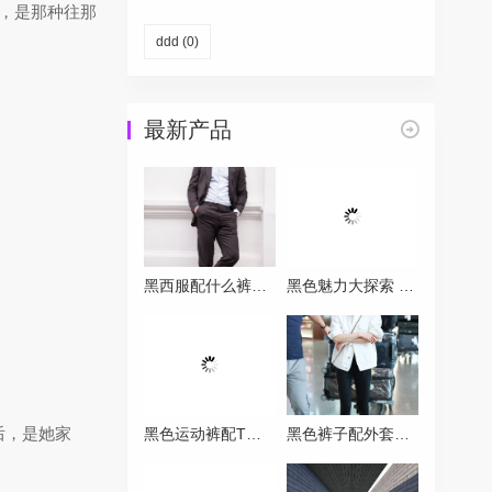
，是那种往那
ddd
(0)
最新产品
黑西服配什么裤子才能摆脱严肃感？试试这三种混搭方案
黑色魅力大探索 带你认识名字带Black的各类品牌
后，是她家
黑色运动裤配T恤穿搭指南让你秒变潮流达人
黑色裤子配外套万能公式 穿对一件时髦一整季