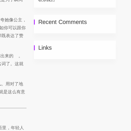
是夸她像公主，
Recent Comments
如你可以跟你
！）这样既表达了赞
Links
长出来的
。
的名词了。这就
儿。用对了地
就是这么有意
语里，年轻人